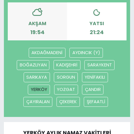
AKŞAM
YATSI
19:54
21:24
AKDAĞMADENİ
AYDINCIK (Y)
BOĞAZLIYAN
KADIŞEHRİ
SARAYKENT
SARIKAYA
SORGUN
YENİFAKILI
YERKÖY
YOZGAT
ÇANDIR
ÇAYIRALAN
ÇEKEREK
ŞEFAATLİ
YERKÖY AYLIK NAMAZ VAKITLERI