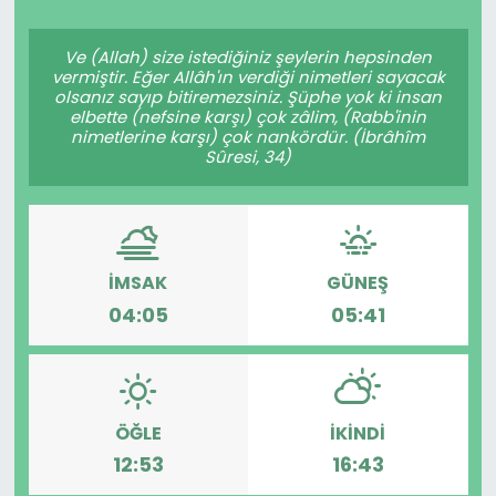
Spor
Teknoloji
Ve (Allah) size istediğiniz şeylerin hepsinden
vermiştir. Eğer Allâh'ın verdiği nimetleri sayacak
Teknoloji
Yaşam
olsanız sayıp bitiremezsiniz. Şüphe yok ki insan
elbette (nefsine karşı) çok zâlim, (Rabb'inin
nimetlerine karşı) çok nankördür. (İbrâhîm
Resmi İlanlar
Künye
Sûresi, 34)
Gizlilik Sözleşmesi
İletişim
İMSAK
GÜNEŞ
04:05
05:41
ÖĞLE
İKINDI
12:53
16:43