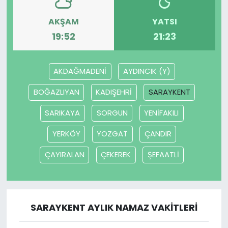
AKŞAM
YATSI
19:52
21:23
AKDAĞMADENİ
AYDINCIK (Y)
BOĞAZLIYAN
KADIŞEHRİ
SARAYKENT
SARIKAYA
SORGUN
YENİFAKILI
YERKÖY
YOZGAT
ÇANDIR
ÇAYIRALAN
ÇEKEREK
ŞEFAATLİ
SARAYKENT AYLIK NAMAZ VAKITLERI