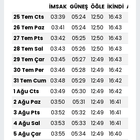
İMSAK
GÜNEŞ
ÖĞLE
İKINDI
AKŞ
25 Tem Cts
03:39
05:24
12:50
16:43
20:
26 Tem Paz
03:41
05:24
12:50
16:43
20:
27 Tem Pts
03:42
05:25
12:50
16:43
20:
28 Tem Sal
03:43
05:26
12:50
16:43
20:
29 Tem Çar
03:45
05:27
12:49
16:43
20:
30 Tem Per
03:46
05:28
12:49
16:42
20:
31 Tem Cum
03:48
05:29
12:49
16:42
20:
1 Ağu Cts
03:49
05:30
12:49
16:42
19:
2 Ağu Paz
03:50
05:31
12:49
16:41
19:
3 Ağu Pts
03:52
05:32
12:49
16:41
19:
4 Ağu Sal
03:53
05:33
12:49
16:41
19:
5 Ağu Çar
03:55
05:34
12:49
16:40
19: