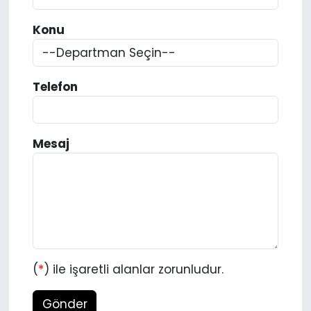
Spor
Teknoloji
Konu
Teknoloji
Yaşam
Telefon
Resmi İlanlar
Künye
Gizlilik Sözleşmesi
Mesaj
İletişim
(
*
) ile işaretli alanlar zorunludur.
Gönder