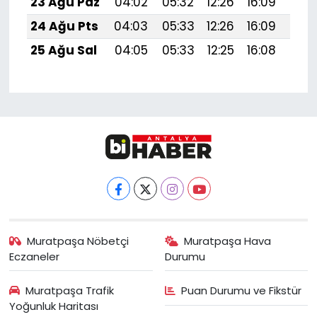
23 Ağu Paz
04:02
05:32
12:26
16:09
19:1
24 Ağu Pts
04:03
05:33
12:26
16:09
19:
25 Ağu Sal
04:05
05:33
12:25
16:08
19:
Muratpaşa Nöbetçi
Muratpaşa Hava
Eczaneler
Durumu
Muratpaşa Trafik
Puan Durumu ve Fikstür
Yoğunluk Haritası