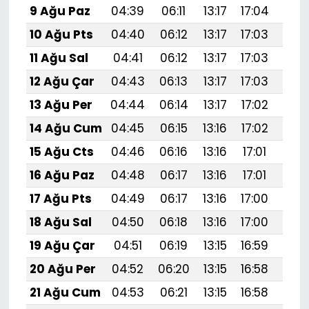
9 Ağu Paz
04:39
06:11
13:17
17:04
20:
10 Ağu Pts
04:40
06:12
13:17
17:03
20:
11 Ağu Sal
04:41
06:12
13:17
17:03
20:1
12 Ağu Çar
04:43
06:13
13:17
17:03
20:
13 Ağu Per
04:44
06:14
13:17
17:02
20:
14 Ağu Cum
04:45
06:15
13:16
17:02
20:
15 Ağu Cts
04:46
06:16
13:16
17:01
20:
16 Ağu Paz
04:48
06:17
13:16
17:01
20:
17 Ağu Pts
04:49
06:17
13:16
17:00
20:
18 Ağu Sal
04:50
06:18
13:16
17:00
20:
19 Ağu Çar
04:51
06:19
13:15
16:59
20:
20 Ağu Per
04:52
06:20
13:15
16:58
20:
21 Ağu Cum
04:53
06:21
13:15
16:58
19: