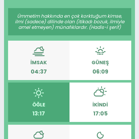
Spor
Teknoloji
Ümmetim hakkında en çok korktuğum kimse,
ilmi (sadece) dilinde olan (itikadı bozuk, ilmiyle
Teknoloji
Yaşam
amel etmeyen) münafıklardır. (Hadis-i şerif)
Resmi İlanlar
Künye
Gizlilik Sözleşmesi
İMSAK
GÜNEŞ
04:37
06:09
İletişim
ÖĞLE
İKINDI
13:17
17:05