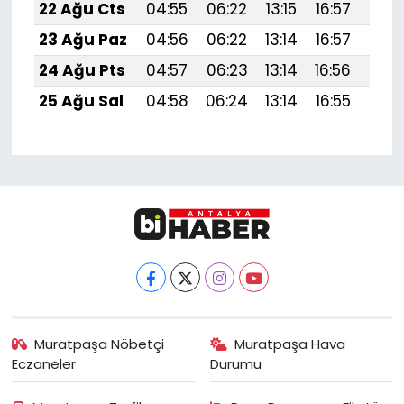
22 Ağu Cts
04:55
06:22
13:15
16:57
19:
23 Ağu Paz
04:56
06:22
13:14
16:57
19:
24 Ağu Pts
04:57
06:23
13:14
16:56
19:
25 Ağu Sal
04:58
06:24
13:14
16:55
19:
Muratpaşa Nöbetçi
Muratpaşa Hava
Eczaneler
Durumu