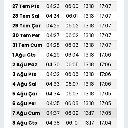
27 Tem Pts
04:23
06:00
13:18
17:07
20:
28 Tem Sal
04:24
06:01
13:18
17:07
20:
29 Tem Çar
04:25
06:02
13:18
17:07
20:
30 Tem Per
04:27
06:02
13:18
17:07
20:
31 Tem Cum
04:28
06:03
13:18
17:07
20:
1 Ağu Cts
04:29
06:04
13:18
17:06
20:
2 Ağu Paz
04:30
06:05
13:18
17:06
20:
3 Ağu Pts
04:32
06:06
13:18
17:06
20:
4 Ağu Sal
04:33
06:07
13:18
17:06
20:
5 Ağu Çar
04:34
06:07
13:18
17:05
20:
6 Ağu Per
04:35
06:08
13:18
17:05
20:
7 Ağu Cum
04:37
06:09
13:17
17:05
20:
8 Ağu Cts
04:38
06:10
13:17
17:04
20: