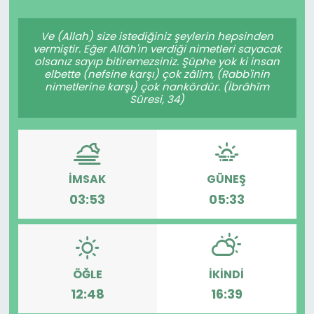
Spor
Teknoloji
Ve (Allah) size istediğiniz şeylerin hepsinden
vermiştir. Eğer Allâh'ın verdiği nimetleri sayacak
Teknoloji
Yaşam
olsanız sayıp bitiremezsiniz. Şüphe yok ki insan
elbette (nefsine karşı) çok zâlim, (Rabb'inin
nimetlerine karşı) çok nankördür. (İbrâhîm
Resmi İlanlar
Künye
Sûresi, 34)
Gizlilik Sözleşmesi
İletişim
İMSAK
GÜNEŞ
03:53
05:33
ÖĞLE
İKINDI
12:48
16:39