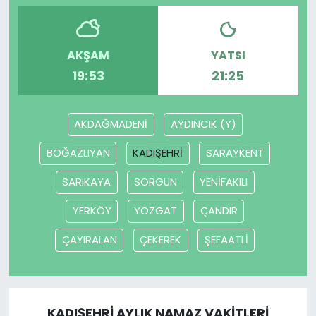
AKŞAM
YATSI
19:53
21:25
AKDAĞMADENİ
AYDINCIK (Y)
BOĞAZLIYAN
KADIŞEHRİ
SARAYKENT
SARIKAYA
SORGUN
YENİFAKILI
YERKÖY
YOZGAT
ÇANDIR
ÇAYIRALAN
ÇEKEREK
ŞEFAATLİ
KADIŞEHRİ AYLIK NAMAZ VAKITLERI