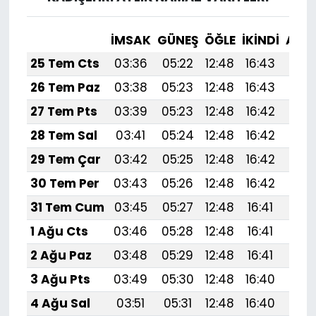
İMSAK
GÜNEŞ
ÖĞLE
İKINDI
AKŞ
25 Tem Cts
03:36
05:22
12:48
16:43
20:
26 Tem Paz
03:38
05:23
12:48
16:43
20:
27 Tem Pts
03:39
05:23
12:48
16:42
20:
28 Tem Sal
03:41
05:24
12:48
16:42
20:
29 Tem Çar
03:42
05:25
12:48
16:42
20:
30 Tem Per
03:43
05:26
12:48
16:42
20:
31 Tem Cum
03:45
05:27
12:48
16:41
20:
1 Ağu Cts
03:46
05:28
12:48
16:41
19:
2 Ağu Paz
03:48
05:29
12:48
16:41
19:
3 Ağu Pts
03:49
05:30
12:48
16:40
19:
4 Ağu Sal
03:51
05:31
12:48
16:40
19: