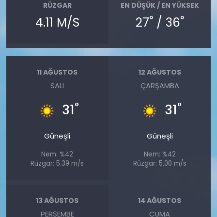
RÜZGAR
EN DÜŞÜK / EN YÜKSEK
°
°
4.11 M/S
27
/ 36
11 AĞUSTOS
12 AĞUSTOS
SALI
ÇARŞAMBA
°
°
31
31
Güneşli
Güneşli
Nem: %42
Nem: %42
Rüzgar: 5.39 m/s
Rüzgar: 5.00 m/s
13 AĞUSTOS
14 AĞUSTOS
PERŞEMBE
CUMA