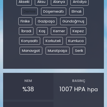
Akseki
Aksu
Alanya
Antalya
Demre
Döşemealtı
Elmalı
Finike
Gazipaşa
Gündoğmuş
İbradı
Kaş
Kemer
Kepez
Konyaaltı
Korkuteli
Kumluca
Manavgat
Muratpaşa
Serik
NEM
BASINÇ
%38
1007 HPA
hpa