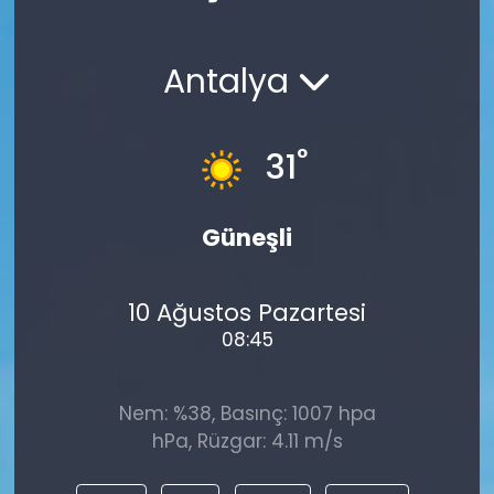
Spor
Teknoloji
Antalya
Teknoloji
Yaşam
Resmi İlanlar
Künye
°
31
Gizlilik Sözleşmesi
Güneşli
İletişim
10 Ağustos Pazartesi
08:45
Nem: %38, Basınç: 1007 hpa
hPa, Rüzgar: 4.11 m/s