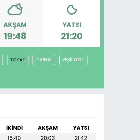
AKŞAM
YATSI
19:48
21:20
TOKAT
TURHAL
YEŞİLYURT
İKINDI
AKŞAM
YATSI
16:40
20:03
21:42