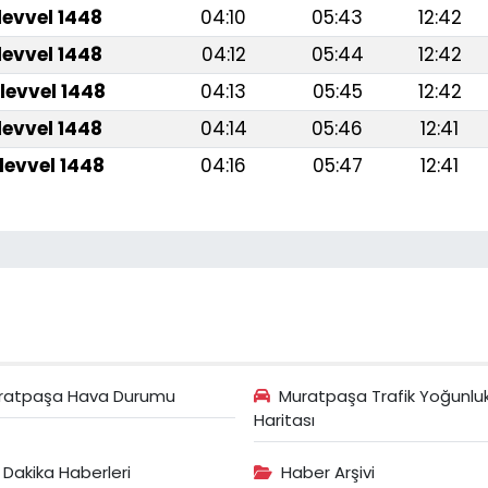
levvel 1448
04:10
05:43
12:42
levvel 1448
04:12
05:44
12:42
levvel 1448
04:13
05:45
12:42
levvel 1448
04:14
05:46
12:41
levvel 1448
04:16
05:47
12:41
ratpaşa Hava Durumu
Muratpaşa Trafik Yoğunlu
Haritası
 Dakika Haberleri
Haber Arşivi