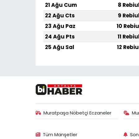
21 Ağu Cum
8 Rebiu
22 Ağu Cts
9 Rebiu
23 Ağu Paz
10 Rebiu
24 Ağu Pts
11 Rebiu
25 Ağu Sal
12 Rebiu
Muratpaşa Nöbetçi Eczaneler
Mu
Tüm Manşetler
Son