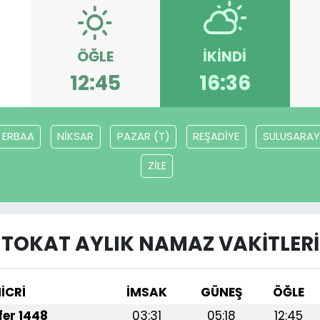
ÖĞLE
İKINDI
12:45
16:36
ERBAA
NİKSAR
PAZAR (T)
REŞADİYE
SULUSARAY
ZİLE
TOKAT AYLIK NAMAZ VAKITLERI
İCRİ
İMSAK
GÜNEŞ
ÖĞLE
afer 1448
03:31
05:18
12:45