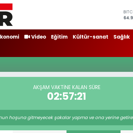
BIT
64.
DOL
47,
EUR
Ekonomi
Video
Eğitim
Kültür-sanat
Sağlık
55,2
STER
64,4
GRA
666
BİST
13.7
AKŞAM VAKTINE KALAN SÜRE
02:57:21
n hoşuna gitmeyecek şakalar yapma ve ona yerine getireme