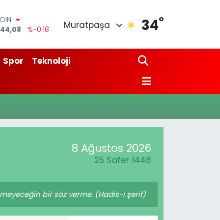
°
COIN
34
Muratpaşa
944,08
%-0.18
AR
7436
%0.18
O
Spor
Teknoloji
510
%0.32
LİN
811
%0.38
M ALTIN
0.55
%0.03
100
79
%-14
8 Ağustos 2026
25 Safer 1448
yeceğin bir söz verme. (Hadis-i şerif)