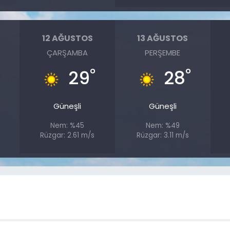
12 AĞUSTOS
13 AĞUSTOS
ÇARŞAMBA
PERŞEMBE
°
°
°
29
28
Güneşli
Güneşli
Nem: %45
Nem: %49
Rüzgar: 2.61 m/s
Rüzgar: 3.11 m/s