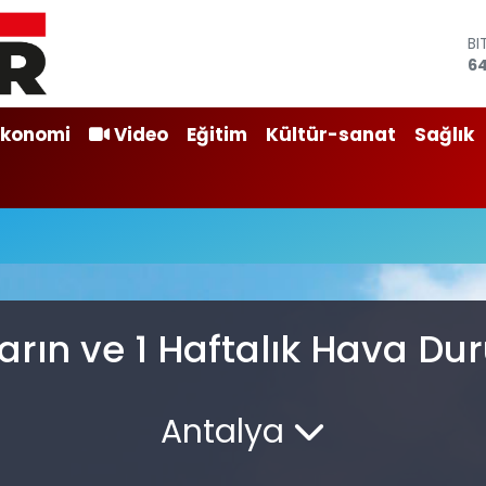
B
64
D
4
E
Ekonomi
Video
Eğitim
Kültür-sanat
Sağlık
55
ST
64
G
6
Bİ
13
arın ve 1 Haftalık Hava D
Antalya