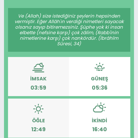
Spor
Teknoloji
Ve (Allah) size istediğiniz şeylerin hepsinden
vermiştir. Eğer Allâh'ın verdiği nimetleri sayacak
Teknoloji
Yaşam
olsanız sayıp bitiremezsiniz. Şüphe yok ki insan
elbette (nefsine karşı) çok zâlim, (Rabb'inin
nimetlerine karşı) çok nankördür. (İbrâhîm
Resmi İlanlar
Künye
Sûresi, 34)
Gizlilik Sözleşmesi
İletişim
İMSAK
GÜNEŞ
03:59
05:36
ÖĞLE
İKINDI
12:49
16:40