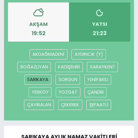
AKŞAM
YATSI
19:52
21:23
AKDAĞMADENİ
AYDINCIK (Y)
BOĞAZLIYAN
KADIŞEHRİ
SARAYKENT
SARIKAYA
SORGUN
YENİFAKILI
YERKÖY
YOZGAT
ÇANDIR
ÇAYIRALAN
ÇEKEREK
ŞEFAATLİ
SARIKAYA AYLIK NAMAZ VAKITLERI