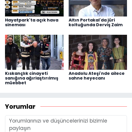
Hayatpark'ta açık hava
Altın Portakal'da jüri
sineması
koltuğunda Derviş Zaim
Kıskançlık cinayeti
Anadolu Ateşi'nde ailece
sanığına ağırlaştırılmış
sahne heyecanı
müebbet
Yorumlar