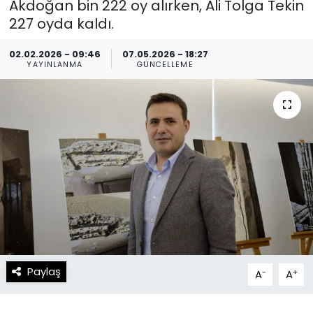
Akdoğan bin 222 oy alırken, Ali Tolga Tekin
227 oyda kaldı.
Spor
Teknoloji
02.02.2026 - 09:46
07.05.2026 - 18:27
Teknoloji
Yaşam
YAYINLANMA
GÜNCELLEME
Resmi İlanlar
Künye
Gizlilik Sözleşmesi
İletişim
Paylaş
-
+
A
A