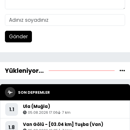
Gönder
Yükleniyor...
SON DEPREMLER
Ula (Muğla)
1.1
05.08.2026 17:06
7 km
Van Gölü - [03.04 km] Tuşba (Van)
1.8