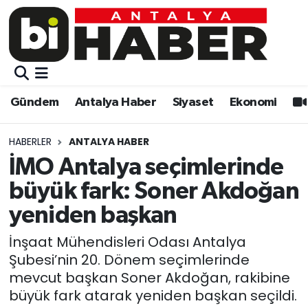
Gündem
Gündem
Muratpaşa Nöbetçi Eczaneler
Antalya Haber
Antalya Haber
Muratpaşa Hava Durumu
Gündem
Antalya Haber
Siyaset
Ekonomi
Siyaset
Siyaset
Muratpaşa Trafik Yoğunluk Haritası
HABERLER
ANTALYA HABER
Ekonomi
Eğitim
Süper Lig Puan Durumu ve Fikstür
İMO Antalya seçimlerinde
büyük fark: Soner Akdoğan
Video
Ekonomi
Tüm Manşetler
yeniden başkan
Eğitim
Kültür-sanat
Son Dakika Haberleri
İnşaat Mühendisleri Odası Antalya
Şubesi’nin 20. Dönem seçimlerinde
Kültür-sanat
Sağlık
Haber Arşivi
mevcut başkan Soner Akdoğan, rakibine
büyük fark atarak yeniden başkan seçildi.
Sağlık
Spor