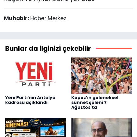
Muhabir:
Haber Merkezi
Bunlar da ilginizi çekebilir
Yeni Parti’nin Antalya
Kepez'in geleneksel
kadrosu açıklandı
sünnet şöleni 7
Ağustos'ta