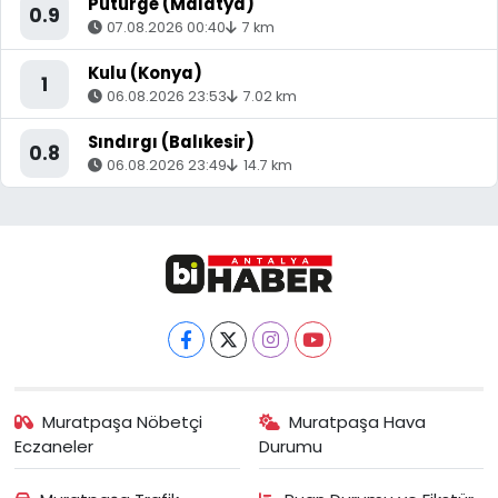
Pütürge (Malatya)
0.9
07.08.2026 00:40
7 km
Kulu (Konya)
1
06.08.2026 23:53
7.02 km
Sındırgı (Balıkesir)
0.8
06.08.2026 23:49
14.7 km
Muratpaşa Nöbetçi
Muratpaşa Hava
Eczaneler
Durumu