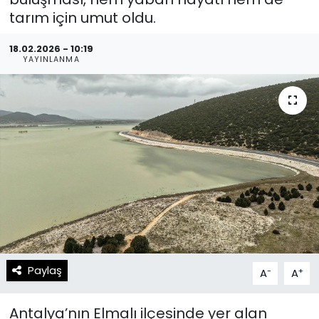
tarım için umut oldu.
Spor
Teknoloji
18.02.2026 - 10:19
Teknoloji
Yaşam
YAYINLANMA
Resmi İlanlar
Künye
Gizlilik Sözleşmesi
İletişim
Paylaş
-
+
A
A
Antalya’nın Elmalı ilçesinde yer alan