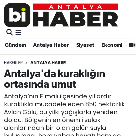
Gündem
Gündem
Muratpaşa Nöbetçi Eczaneler
Antalya Haber
Antalya Haber
Muratpaşa Hava Durumu
Gündem
Antalya Haber
Siyaset
Ekonomi
Siyaset
Siyaset
Muratpaşa Trafik Yoğunluk Haritası
HABERLER
ANTALYA HABER
Ekonomi
Eğitim
Süper Lig Puan Durumu ve Fikstür
Antalya'da kuraklığın
ortasında umut
Video
Ekonomi
Tüm Manşetler
Antalya’nın Elmalı ilçesinde yıllardır
Eğitim
Kültür-sanat
Son Dakika Haberleri
kuraklıkla mücadele eden 850 hektarlık
Avlan Gölü, bu yılki yağışlarla yeniden
Kültür-sanat
Sağlık
Haber Arşivi
doldu. Bölgenin en önemli sulak
alanlarından biri olan gölün suyla
Sağlık
Spor
buluşması, hem yaban hayatı hem de