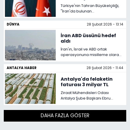
eserleri tanıttı.
güvenlik uyarısı
Türkiye'nin Tahran Büyükelçiliği,
"İran'da bulunan
vatandaşlarımızın güvenlikli
bölgelerde kalmaları, askeri
DÜNYA
28 Şubat 2026 - 13:14
alanlardan ve binalardan uzak
durmaları, dışarı çıkmaktan
İran ABD üssünü hedef
imtina etmeleri ve İran'a seyahat
aldı
edecek vatandaşlarımızın acil
İran'ın, İsrail ve ABD ortak
durumlar hariç seyahatlerini
operasyonuna misilleme olarak
ertelemeleri tavsiye
Bahreyn'deki ABD 5’inci Filo
edilmektedir" açıklamasını yaptı.
karargahını füzelerle hedef
ANTALYA HABER
28 Şubat 2026 - 11:44
aldığı bildirildi.
Antalya'da felaketin
faturası 3 milyar TL
Ziraat Mühendisleri Odası
Antalya Şube Başkanı Ebru
Kaçın, son bir ayda yaşanan sel,
hortum ve fırtınalar nedeniyle 14
bin hektar alanda büyük zarar
DAHA FAZLA GÖSTER
oluştuğunu belirterek toplam
kaybın 3 milyar TL’yi