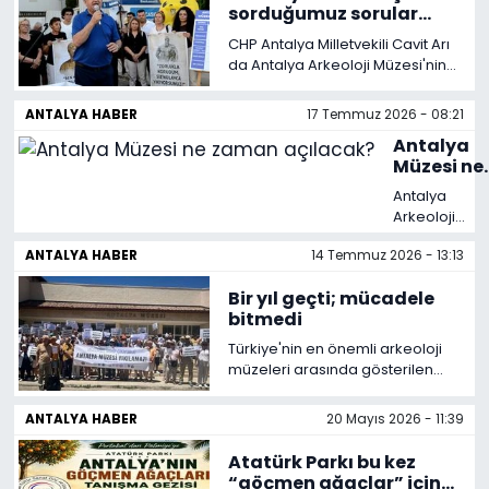
sorduğumuz sorular
cevapsız kaldı”
Spor
Teknoloji
CHP Antalya Milletvekili Cavit Arı
da Antalya Arkeoloji Müzesi'nin
kapatılışının birinci yılında müze
Teknoloji
Yaşam
önünde düzenlenen basın
ANTALYA HABER
17 Temmuz 2026 - 08:21
açıklamasına katıldı. Müzenin
Antalya
yıkımına karşı geçen yıl
Resmi İlanlar
Künye
Müzesi ne
başlatılan mücadelenin bugün
zaman
de sürdüğünü belirten Arı, şimdi
Antalya
Gizlilik Sözleşmesi
açılacak?
ise alanın geleceğine ilişkin
Arkeoloji
belirsizliğin giderilmesi için
Müzesi'nin
mücadele ettiklerini söyledi.
ANTALYA HABER
14 Temmuz 2026 - 13:13
ziyaretçilere
İletişim
kapatılmasın
Bir yıl geçti; mücadele
üzerinden bir 
bitmedi
geçti. Müze
Çalışma Grub
Türkiye'nin en önemli arkeoloji
kapatılışın
müzeleri arasında gösterilen
birinci yıl
Antalya Arkeoloji Müzesi'nin
dönümünde
ziyaretçilere kapatılmasının
ANTALYA HABER
20 Mayıs 2026 - 11:39
müze önünd
üzerinden bir yıl geçti. 16
bir araya
Temmuz 2025'te kapılarını
Atatürk Parkı bu kez
gelerek, geç
ziyaretçilere kapatan müze,
“göçmen ağaçlar” için
bir yıldır yanıt