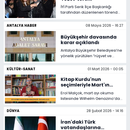
gerçekleştirildi. Turnuva, satranç
İYİ Parti Serik İlçe Başkanlığı
severleri bir araya getirdi.
tarafından düzenlenen törende
partiye katılım sağlayan 100
üyeye rozet takıldı.
ANTALYA HABER
08 Mayıs 2026 - 16:27
Büyükşehir davasında
karar açıklandı
Antalya Büyükşehir Belediyesi’ne
yönelik yürütülen “rüşvet ve
yolsuzluk” soruşturmada
mahkeme ara kararını açıkladı.
KÜLTÜR-SANAT
01 Mart 2026 - 00:05
Mahkeme heyeti tutuklu sanıklar
Muhittin Böcek ve Gökhan
Kitap Kurdu'nun
Böcek’in tutukluluk hallerine
seçimleriyle Mart'ın
devam kararı verirken, Fazlı
okuma listesi
Erol Malçok, mart ayı okuma
Ateş’in ise tahliyesine hükmetti.
listesinde Wilhelm Genazino’dan
Burhan Sönmez’e, Édouard
Louis’den Javier Marías ve
DÜNYA
28 Şubat 2026 - 14:16
Magda Szabó’ya uzanan
seçkisiyle; edebiyat dünyasının
İran'daki Türk
farklı coğrafyalarından seçtiği
vatandaşlarına