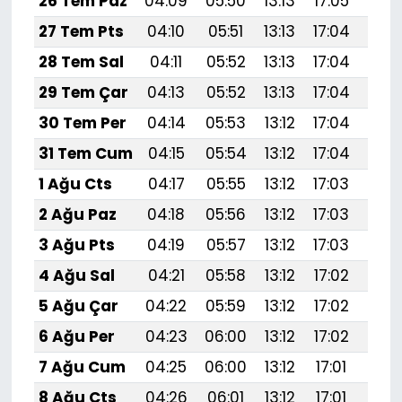
26 Tem Paz
04:09
05:50
13:13
17:05
20:
27 Tem Pts
04:10
05:51
13:13
17:04
20:
28 Tem Sal
04:11
05:52
13:13
17:04
20:
29 Tem Çar
04:13
05:52
13:13
17:04
20:
30 Tem Per
04:14
05:53
13:12
17:04
20:
31 Tem Cum
04:15
05:54
13:12
17:04
20:
1 Ağu Cts
04:17
05:55
13:12
17:03
20:
2 Ağu Paz
04:18
05:56
13:12
17:03
20:
3 Ağu Pts
04:19
05:57
13:12
17:03
20:
4 Ağu Sal
04:21
05:58
13:12
17:02
20:
5 Ağu Çar
04:22
05:59
13:12
17:02
20:
6 Ağu Per
04:23
06:00
13:12
17:02
20:
7 Ağu Cum
04:25
06:00
13:12
17:01
20:
8 Ağu Cts
04:26
06:01
13:12
17:01
20: