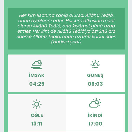
Spor
Teknoloji
Her kim lisanına sahip olursa, Allâhü Teâlâ,
onun ayıplarını örter. Her kim öfkesine mâni
Teknoloji
Yaşam
olursa Allâhü Teâlâ, ona kıyâmet günü azap
etmez. Her kim de Allâhü Teâlâ'ya özrünü arz
ederse Allâhü Teâlâ, onun özrünü kabul eder.
Resmi İlanlar
Künye
(Hadis-i şerif)
Gizlilik Sözleşmesi
İletişim
İMSAK
GÜNEŞ
04:29
06:03
ÖĞLE
İKINDI
13:11
17:00