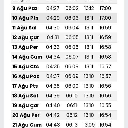
9 Ağu Paz
04:27
06:02
13:12
17:00
20:1
10 Ağu Pts
04:29
06:03
13:11
17:00
20:
11 Ağu Sal
04:30
06:04
13:11
16:59
20:
12 Ağu Çar
04:31
06:05
13:11
16:59
20:
13 Ağu Per
04:33
06:06
13:11
16:58
20:
14 Ağu Cum
04:34
06:07
13:11
16:58
20:
15 Ağu Cts
04:35
06:08
13:11
16:57
20:
16 Ağu Paz
04:37
06:09
13:10
16:57
20:
17 Ağu Pts
04:38
06:09
13:10
16:56
20:
18 Ağu Sal
04:39
06:10
13:10
16:56
20:
19 Ağu Çar
04:40
06:11
13:10
16:55
19:
20 Ağu Per
04:42
06:12
13:10
16:54
19:
21 Ağu Cum
04:43
06:13
13:09
16:54
19: