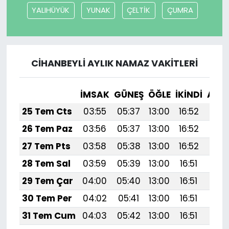
YALIHÜYÜK
YUNAK
ÇELTİK
ÇUMRA
CİHANBEYLİ AYLIK NAMAZ VAKITLERI
İMSAK
GÜNEŞ
ÖĞLE
İKINDI
AKŞ
25 Tem Cts
03:55
05:37
13:00
16:52
20:
26 Tem Paz
03:56
05:37
13:00
16:52
20:
27 Tem Pts
03:58
05:38
13:00
16:52
20:1
28 Tem Sal
03:59
05:39
13:00
16:51
20:1
29 Tem Çar
04:00
05:40
13:00
16:51
20:
30 Tem Per
04:02
05:41
13:00
16:51
20:
31 Tem Cum
04:03
05:42
13:00
16:51
20: