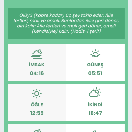
Spor
Teknoloji
Ölüyü (kabre kadar) üç şey takip eder: Âile
fertleri, malı ve ameli. Bunlardan ikisi geri döner,
Teknoloji
Yaşam
biri kalır: Âile fertleri ve malı geri döner, ameli
(kendisiyle) kalır. (Hadis-i şerif)
Resmi İlanlar
Künye
Gizlilik Sözleşmesi
İMSAK
GÜNEŞ
İletişim
04:16
05:51
ÖĞLE
İKINDI
12:59
16:47