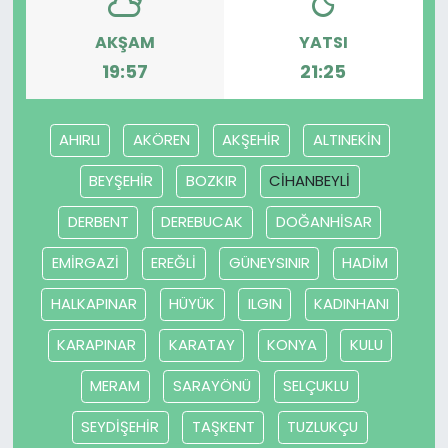
AKŞAM
YATSI
19:57
21:25
AHIRLI
AKÖREN
AKŞEHİR
ALTINEKİN
BEYŞEHİR
BOZKIR
CİHANBEYLİ
DERBENT
DEREBUCAK
DOĞANHİSAR
EMİRGAZİ
EREĞLİ
GÜNEYSINIR
HADİM
HALKAPINAR
HÜYÜK
ILGIN
KADINHANI
KARAPINAR
KARATAY
KONYA
KULU
MERAM
SARAYÖNÜ
SELÇUKLU
SEYDİŞEHİR
TAŞKENT
TUZLUKÇU