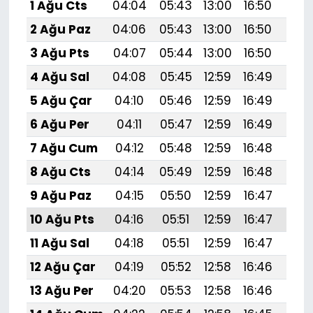
1 Ağu Cts
04:04
05:43
13:00
16:50
20:
2 Ağu Paz
04:06
05:43
13:00
16:50
20:
3 Ağu Pts
04:07
05:44
13:00
16:50
20:
4 Ağu Sal
04:08
05:45
12:59
16:49
20:
5 Ağu Çar
04:10
05:46
12:59
16:49
20:
6 Ağu Per
04:11
05:47
12:59
16:49
20:
7 Ağu Cum
04:12
05:48
12:59
16:48
20:
8 Ağu Cts
04:14
05:49
12:59
16:48
19:
9 Ağu Paz
04:15
05:50
12:59
16:47
19:
10 Ağu Pts
04:16
05:51
12:59
16:47
19:
11 Ağu Sal
04:18
05:51
12:59
16:47
19:
12 Ağu Çar
04:19
05:52
12:58
16:46
19:
13 Ağu Per
04:20
05:53
12:58
16:46
19: