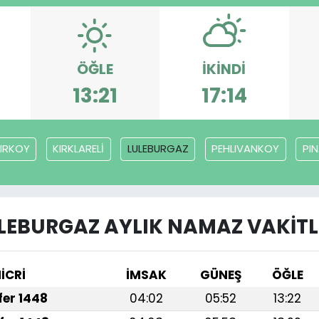
ÖĞLE
İKINDI
13:21
17:14
IRKOY
KIRKLARELİ
LULEBURGAZ
PEHLIVANKOY
PI
LEBURGAZ AYLIK NAMAZ VAKITL
İCRİ
İMSAK
GÜNEŞ
ÖĞLE
afer 1448
04:02
05:52
13:22