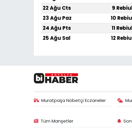
22 Ağu Cts
9 Rebiu
23 Ağu Paz
10 Rebiu
24 Ağu Pts
11 Rebiu
25 Ağu Sal
12 Rebiu
Muratpaşa Nöbetçi Eczaneler
Mu
Tüm Manşetler
Son