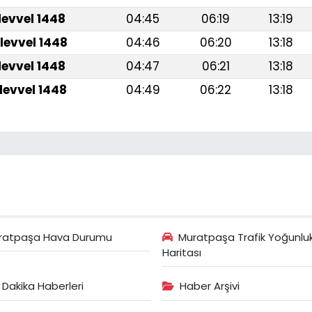
levvel 1448
04:45
06:19
13:19
levvel 1448
04:46
06:20
13:18
levvel 1448
04:47
06:21
13:18
levvel 1448
04:49
06:22
13:18
ratpaşa Hava Durumu
Muratpaşa Trafik Yoğunlu
Haritası
 Dakika Haberleri
Haber Arşivi