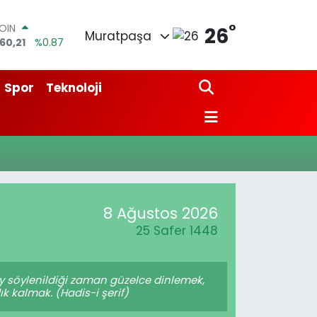
°
COIN
26
Muratpaşa
60,21
%0.87
AR
7436
%0.18
O
Spor
Teknoloji
510
%0.32
LİN
811
%0.38
M ALTIN
0.55
%0.03
100
79
%-14
8 Ağustos 2026
25 Safer 1448
 söylenildiği zaman güzelce dinlemek,
k kalmak. (Hadis-i şerif)