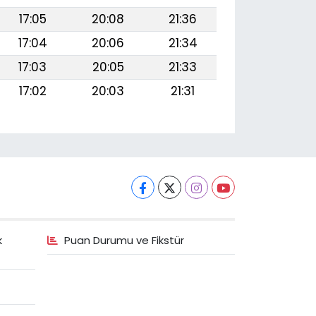
17:05
20:08
21:36
17:04
20:06
21:34
17:03
20:05
21:33
17:02
20:03
21:31
k
Puan Durumu ve Fikstür