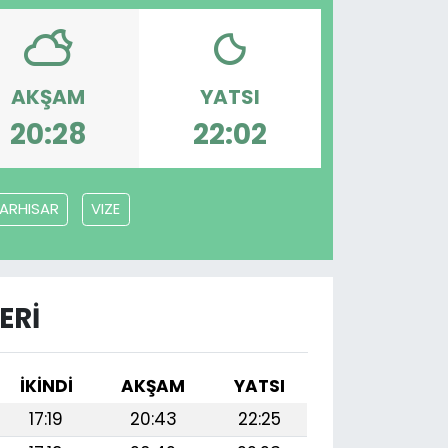
AKŞAM
YATSI
20:28
22:02
NARHISAR
VIZE
ERI
İKINDI
AKŞAM
YATSI
17:19
20:43
22:25