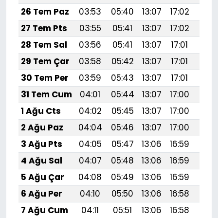
26 Tem Paz
03:53
05:40
13:07
17:02
20:
27 Tem Pts
03:55
05:41
13:07
17:02
20:
28 Tem Sal
03:56
05:41
13:07
17:01
20:
29 Tem Çar
03:58
05:42
13:07
17:01
20:
30 Tem Per
03:59
05:43
13:07
17:01
20:
31 Tem Cum
04:01
05:44
13:07
17:00
20:
1 Ağu Cts
04:02
05:45
13:07
17:00
20:
2 Ağu Paz
04:04
05:46
13:07
17:00
20:
3 Ağu Pts
04:05
05:47
13:06
16:59
20:
4 Ağu Sal
04:07
05:48
13:06
16:59
20:
5 Ağu Çar
04:08
05:49
13:06
16:59
20:
6 Ağu Per
04:10
05:50
13:06
16:58
20:
7 Ağu Cum
04:11
05:51
13:06
16:58
20:1