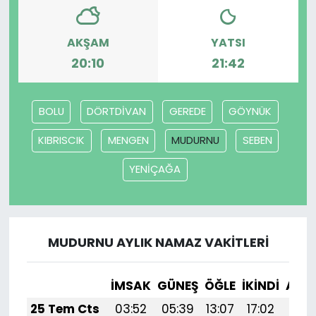
AKŞAM
YATSI
20:10
21:42
BOLU
DÖRTDİVAN
GEREDE
GÖYNÜK
KIBRISCIK
MENGEN
MUDURNU
SEBEN
YENİÇAĞA
MUDURNU AYLIK NAMAZ VAKITLERI
İMSAK
GÜNEŞ
ÖĞLE
İKINDI
AKŞ
25 Tem Cts
03:52
05:39
13:07
17:02
20: