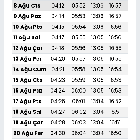
8 Ağu Cts
04:12
05:52
13:06
16:57
20:
9 Ağu Paz
04:14
05:53
13:06
16:57
20:
10 Ağu Pts
04:15
05:54
13:06
16:56
20:
11 Ağu Sal
04:17
05:55
13:05
16:56
20:
12 Ağu Çar
04:18
05:56
13:05
16:55
20:
13 Ağu Per
04:20
05:57
13:05
16:55
20:
14 Ağu Cum
04:21
05:58
13:05
16:54
20:
15 Ağu Cts
04:23
05:59
13:05
16:53
20:
16 Ağu Paz
04:24
06:00
13:05
16:53
20:
17 Ağu Pts
04:26
06:01
13:04
16:52
19:
18 Ağu Sal
04:27
06:02
13:04
16:51
19:
19 Ağu Çar
04:28
06:03
13:04
16:51
19:
20 Ağu Per
04:30
06:04
13:04
16:50
19: