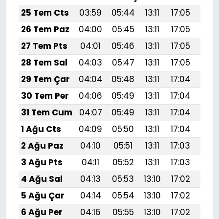
25 Tem Cts
03:59
05:44
13:11
17:05
20:
26 Tem Paz
04:00
05:45
13:11
17:05
20:
27 Tem Pts
04:01
05:46
13:11
17:05
20:
28 Tem Sal
04:03
05:47
13:11
17:05
20:
29 Tem Çar
04:04
05:48
13:11
17:04
20:
30 Tem Per
04:06
05:49
13:11
17:04
20:
31 Tem Cum
04:07
05:49
13:11
17:04
20:
1 Ağu Cts
04:09
05:50
13:11
17:04
20:
2 Ağu Paz
04:10
05:51
13:11
17:03
20:
3 Ağu Pts
04:11
05:52
13:11
17:03
20:
4 Ağu Sal
04:13
05:53
13:10
17:02
20:
5 Ağu Çar
04:14
05:54
13:10
17:02
20:
6 Ağu Per
04:16
05:55
13:10
17:02
20: