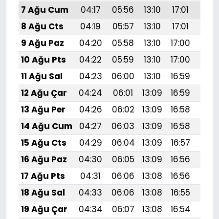
7 Ağu Cum
04:17
05:56
13:10
17:01
20:
8 Ağu Cts
04:19
05:57
13:10
17:01
20:
9 Ağu Paz
04:20
05:58
13:10
17:00
20:
10 Ağu Pts
04:22
05:59
13:10
17:00
20:1
11 Ağu Sal
04:23
06:00
13:10
16:59
20:
12 Ağu Çar
04:24
06:01
13:09
16:59
20:
13 Ağu Per
04:26
06:02
13:09
16:58
20:
14 Ağu Cum
04:27
06:03
13:09
16:58
20:
15 Ağu Cts
04:29
06:04
13:09
16:57
20:
16 Ağu Paz
04:30
06:05
13:09
16:56
20:
17 Ağu Pts
04:31
06:06
13:08
16:56
20:
18 Ağu Sal
04:33
06:06
13:08
16:55
20:
19 Ağu Çar
04:34
06:07
13:08
16:54
19: