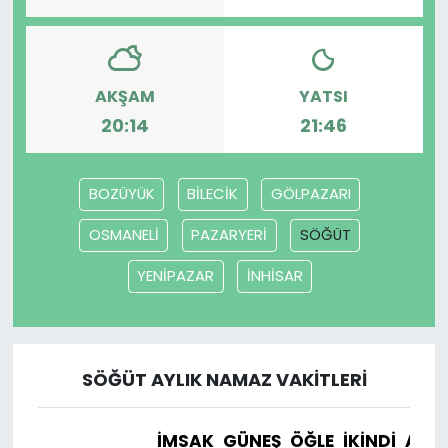
AKŞAM
YATSI
20:14
21:46
BOZÜYÜK
BİLECİK
GÖLPAZARI
OSMANELİ
PAZARYERİ
SÖĞÜT
YENİPAZAR
İNHİSAR
SÖĞÜT AYLIK NAMAZ VAKITLERI
İMSAK
GÜNEŞ
ÖĞLE
İKINDI
AKŞ