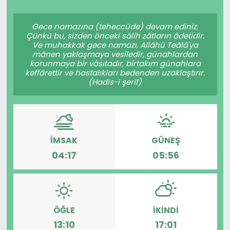
Spor
Teknoloji
Gece namazına (teheccüde) devam ediniz.
Çünkü bu, sizden önceki sâlih zâtların âdetidir.
Teknoloji
Yaşam
Ve muhakkak gece namazı, Allâhü Teâlâ'ya
mânen yaklaşmaya vesîledir, günahlardan
korunmaya bir vâsıtadır, birtakım günahlara
Resmi İlanlar
Künye
keffârettir ve hastalıkları bedenden uzaklaştırır.
(Hadis-i şerif)
Gizlilik Sözleşmesi
İletişim
İMSAK
GÜNEŞ
04:17
05:56
ÖĞLE
İKINDI
13:10
17:01