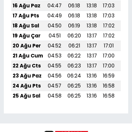
16 Ağu Paz
04:47
06:18
13:18
17:03
20:
17 Ağu Pts
04:49
06:18
13:18
17:03
20:
18 Ağu Sal
04:50
06:19
13:18
17:02
20:
19 Ağu Çar
04:51
06:20
13:17
17:02
20:
20 Ağu Per
04:52
06:21
13:17
17:01
20:
21 Ağu Cum
04:53
06:22
13:17
17:00
20:
22 Ağu Cts
04:55
06:23
13:17
17:00
20:
23 Ağu Paz
04:56
06:24
13:16
16:59
19:
24 Ağu Pts
04:57
06:25
13:16
16:58
19:
25 Ağu Sal
04:58
06:25
13:16
16:58
19: