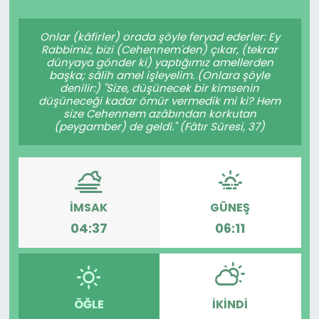
Spor
Teknoloji
Onlar (kâfirler) orada şöyle feryad ederler: Ey
Rabbimiz, bizi (Cehennem'den) çıkar, (tekrar
Teknoloji
Yaşam
dünyaya gönder ki) yaptığımız amellerden
başka; sâlih amel işleyelim. (Onlara şöyle
denilir:) "Size, düşünecek bir kimsenin
Resmi İlanlar
Künye
düşüneceği kadar ömür vermedik mi ki? Hem
size Cehennem azâbından korkutan
(peygamber) de geldi." (Fâtır Sûresi, 37)
Gizlilik Sözleşmesi
İletişim
İMSAK
GÜNEŞ
04:37
06:11
ÖĞLE
İKINDI