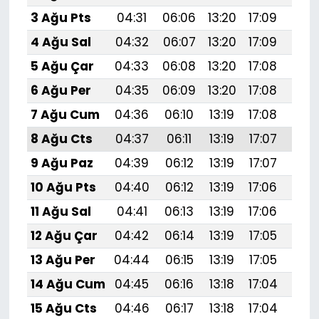
3 Ağu Pts
04:31
06:06
13:20
17:09
20:
4 Ağu Sal
04:32
06:07
13:20
17:09
20:
5 Ağu Çar
04:33
06:08
13:20
17:08
20:
6 Ağu Per
04:35
06:09
13:20
17:08
20:
7 Ağu Cum
04:36
06:10
13:19
17:08
20:
8 Ağu Cts
04:37
06:11
13:19
17:07
20:
9 Ağu Paz
04:39
06:12
13:19
17:07
20:
10 Ağu Pts
04:40
06:12
13:19
17:06
20:
11 Ağu Sal
04:41
06:13
13:19
17:06
20:
12 Ağu Çar
04:42
06:14
13:19
17:05
20:
13 Ağu Per
04:44
06:15
13:19
17:05
20:
14 Ağu Cum
04:45
06:16
13:18
17:04
20:1
15 Ağu Cts
04:46
06:17
13:18
17:04
20: