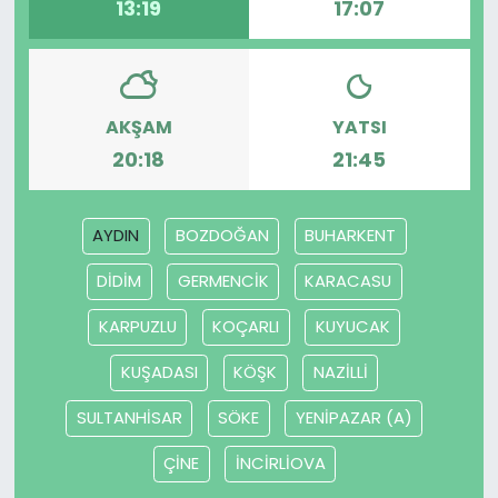
13:19
17:07
AKŞAM
YATSI
20:18
21:45
AYDIN
BOZDOĞAN
BUHARKENT
DİDİM
GERMENCİK
KARACASU
KARPUZLU
KOÇARLI
KUYUCAK
KUŞADASI
KÖŞK
NAZİLLİ
SULTANHİSAR
SÖKE
YENİPAZAR (A)
ÇİNE
İNCİRLİOVA