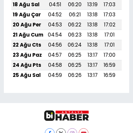
18 Ağu Sal
04:51
06:20
13:19
17:03
20:
19 Ağu Çar
04:52
06:21
13:18
17:03
20:
20 Ağu Per
04:53
06:22
13:18
17:02
20:
21 Ağu Cum
04:54
06:23
13:18
17:01
20:
22 Ağu Cts
04:56
06:24
13:18
17:01
20:
23 Ağu Paz
04:57
06:25
13:17
17:00
20:
24 Ağu Pts
04:58
06:25
13:17
16:59
19:
25 Ağu Sal
04:59
06:26
13:17
16:59
19: