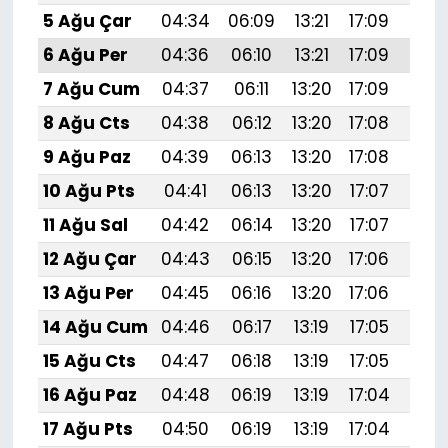
5 Ağu Çar
04:34
06:09
13:21
17:09
20:
6 Ağu Per
04:36
06:10
13:21
17:09
20:
7 Ağu Cum
04:37
06:11
13:20
17:09
20:
8 Ağu Cts
04:38
06:12
13:20
17:08
20:
9 Ağu Paz
04:39
06:13
13:20
17:08
20:
10 Ağu Pts
04:41
06:13
13:20
17:07
20:
11 Ağu Sal
04:42
06:14
13:20
17:07
20:
12 Ağu Çar
04:43
06:15
13:20
17:06
20:
13 Ağu Per
04:45
06:16
13:20
17:06
20:
14 Ağu Cum
04:46
06:17
13:19
17:05
20:
15 Ağu Cts
04:47
06:18
13:19
17:05
20:1
16 Ağu Paz
04:48
06:19
13:19
17:04
20:
17 Ağu Pts
04:50
06:19
13:19
17:04
20: