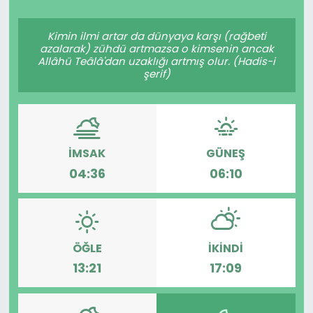
Spor
Teknoloji
Kimin ilmi artar da dünyaya karşı (rağbeti
azalarak) zühdü artmazsa o kimsenin ancak
Teknoloji
Yaşam
Allâhü Teâlâ'dan uzaklığı artmış olur. (Hadis-i
şerif)
Resmi İlanlar
Künye
Gizlilik Sözleşmesi
İMSAK
GÜNEŞ
İletişim
04:36
06:10
ÖĞLE
İKINDI
13:21
17:09