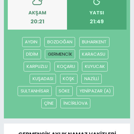
AKŞAM
YATSI
20:21
21:49
AYDIN
BOZDOĞAN
BUHARKENT
DİDİM
GERMENCİK
KARACASU
KARPUZLU
KOÇARLI
KUYUCAK
KUŞADASI
KÖŞK
NAZİLLİ
SULTANHİSAR
SÖKE
YENİPAZAR (A)
ÇİNE
İNCİRLİOVA