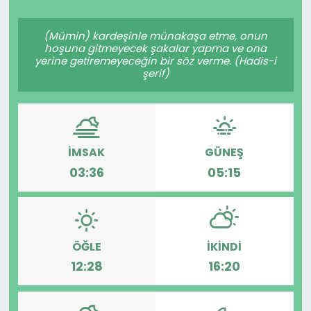
Spor
Teknoloji
(Mümin) kardeşinle münakaşa etme, onun
hoşuna gitmeyecek şakalar yapma ve ona
Teknoloji
Yaşam
yerine getiremeyeceğin bir söz verme. (Hadis-i
şerif)
Resmi İlanlar
Künye
Gizlilik Sözleşmesi
İMSAK
GÜNEŞ
İletişim
03:36
05:15
ÖĞLE
İKINDI
12:28
16:20