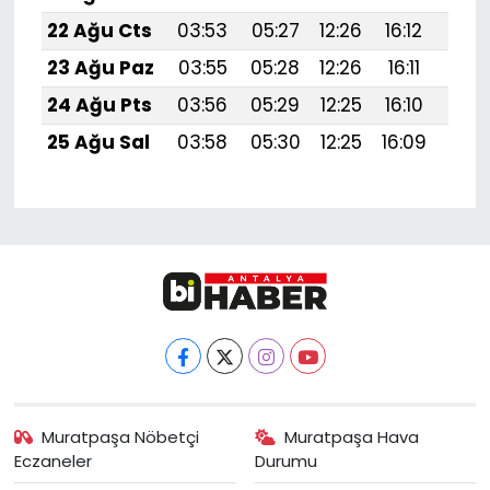
22 Ağu Cts
03:53
05:27
12:26
16:12
19:1
23 Ağu Paz
03:55
05:28
12:26
16:11
19:1
24 Ağu Pts
03:56
05:29
12:25
16:10
19:1
25 Ağu Sal
03:58
05:30
12:25
16:09
19:1
Muratpaşa Nöbetçi
Muratpaşa Hava
Eczaneler
Durumu