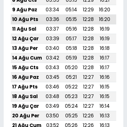
8 Ağu Cts
03:33
05:13
12:29
16:21
19:
9 Ağu Paz
03:34
05:14
12:29
16:20
19:
10 Ağu Pts
03:36
05:15
12:28
16:20
19:3
11 Ağu Sal
03:37
05:16
12:28
16:19
19:
12 Ağu Çar
03:39
05:17
12:28
16:19
19:
13 Ağu Per
03:40
05:18
12:28
16:18
19:
14 Ağu Cum
03:42
05:19
12:28
16:17
19:
15 Ağu Cts
03:43
05:20
12:28
16:17
19:
16 Ağu Paz
03:45
05:21
12:27
16:16
19:
17 Ağu Pts
03:46
05:22
12:27
16:15
19:
18 Ağu Sal
03:48
05:23
12:27
16:15
19:2
19 Ağu Çar
03:49
05:24
12:27
16:14
19:1
20 Ağu Per
03:50
05:25
12:26
16:13
19:1
21 Ağu Cum
03:52
05:26
12:26
16:13
19:1