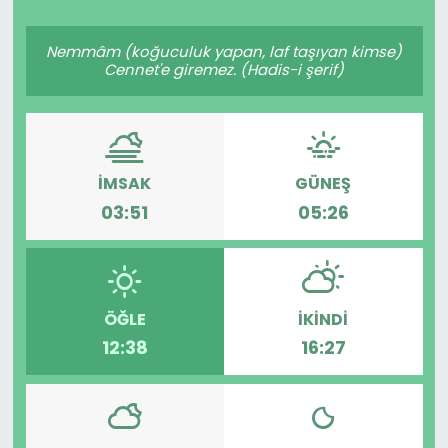
Spor
Teknoloji
Nemmâm (koğuculuk yapan, laf taşıyan kimse)
Cennet'e giremez. (Hadis-i şerif)
Teknoloji
Yaşam
Resmi İlanlar
Künye
İMSAK
GÜNEŞ
Gizlilik Sözleşmesi
03:51
05:26
İletişim
ÖĞLE
İKINDI
12:38
16:27