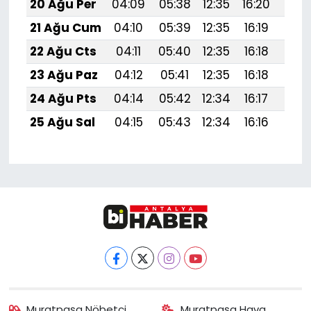
20 Ağu Per
04:09
05:38
12:35
16:20
19:
21 Ağu Cum
04:10
05:39
12:35
16:19
19:2
22 Ağu Cts
04:11
05:40
12:35
16:18
19:1
23 Ağu Paz
04:12
05:41
12:35
16:18
19:1
24 Ağu Pts
04:14
05:42
12:34
16:17
19:1
25 Ağu Sal
04:15
05:43
12:34
16:16
19:1
Muratpaşa Nöbetçi
Muratpaşa Hava