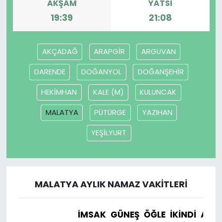
AKŞAM
YATSI
19:39
21:08
AKÇADAĞ
ARAPGİR
ARGUVAN
DARENDE
DOĞANYOL
DOĞANŞEHİR
HEKİMHAN
KALE (M)
KULUNCAK
MALATYA
PÜTÜRGE
YAZIHAN
YEŞİLYURT
MALATYA AYLIK NAMAZ VAKITLERI
İMSAK
GÜNEŞ
ÖĞLE
İKINDI
AKŞ