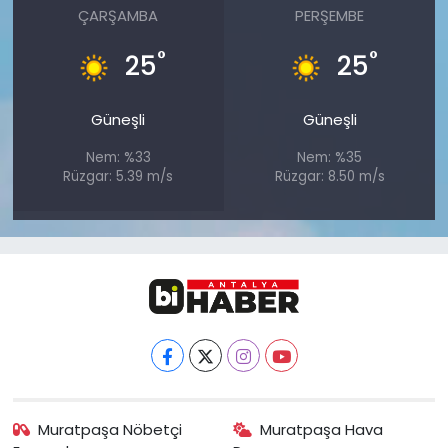
ÇARŞAMBA
PERŞEMBE
°
°
25
25
Güneşli
Güneşli
Nem: %33
Nem: %35
Rüzgar: 5.39 m/s
Rüzgar: 8.50 m/s
Muratpaşa Nöbetçi
Muratpaşa Hava