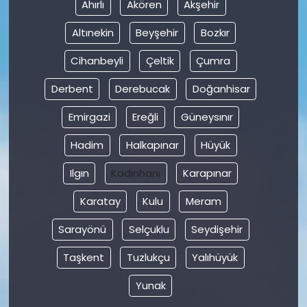
Ahırlı
Akören
Akşehir
Altınekin
Beyşehir
Bozkır
Cihanbeyli
Çeltik
Çumra
Derbent
Derebucak
Doğanhisar
Emirgazi
Ereğli
Güneysınır
Hadim
Halkapınar
Hüyük
Ilgın
Kadınhanı
Karapınar
Karatay
Kulu
Meram
Sarayönü
Selçuklu
Seydişehir
Taşkent
Tuzlukçu
Yalıhüyük
Yunak