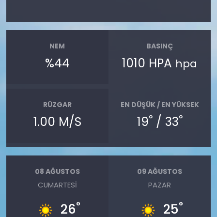
NEM
BASINÇ
%44
1010 HPA
hpa
RÜZGAR
EN DÜŞÜK / EN YÜKSEK
°
°
1.00 M/S
19
/ 33
08 AĞUSTOS
09 AĞUSTOS
CUMARTESI
PAZAR
°
°
26
25