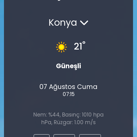
Spor
Teknoloji
Konya
Teknoloji
Yaşam
Resmi İlanlar
Künye
°
21
Gizlilik Sözleşmesi
Güneşli
İletişim
07 Ağustos Cuma
07:15
Nem: %44, Basınç: 1010 hpa
hPa, Rüzgar: 1.00 m/s