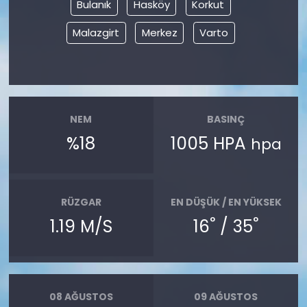
Bulanık
Hasköy
Korkut
Malazgirt
Merkez
Varto
NEM
BASINÇ
%18
1005 HPA
hpa
RÜZGAR
EN DÜŞÜK / EN YÜKSEK
°
°
1.19 M/S
16
/ 35
08 AĞUSTOS
09 AĞUSTOS