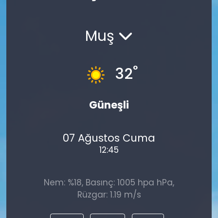
Spor
Teknoloji
Muş
Teknoloji
Yaşam
Resmi İlanlar
Künye
°
32
Gizlilik Sözleşmesi
Güneşli
İletişim
07 Ağustos Cuma
12:45
Nem: %18, Basınç: 1005 hpa hPa,
Rüzgar: 1.19 m/s