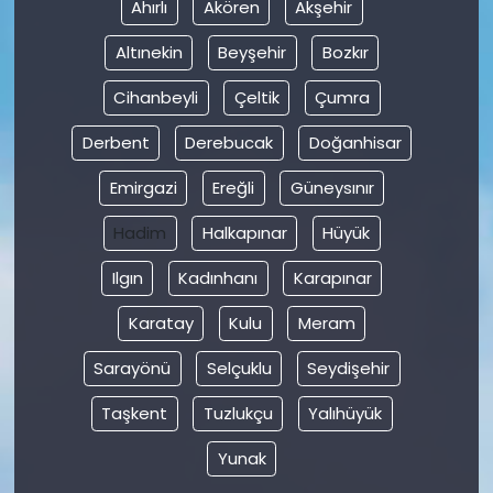
Ahırlı
Akören
Akşehir
Altınekin
Beyşehir
Bozkır
Cihanbeyli
Çeltik
Çumra
Derbent
Derebucak
Doğanhisar
Emirgazi
Ereğli
Güneysınır
Hadim
Halkapınar
Hüyük
Ilgın
Kadınhanı
Karapınar
Karatay
Kulu
Meram
Sarayönü
Selçuklu
Seydişehir
Taşkent
Tuzlukçu
Yalıhüyük
Yunak