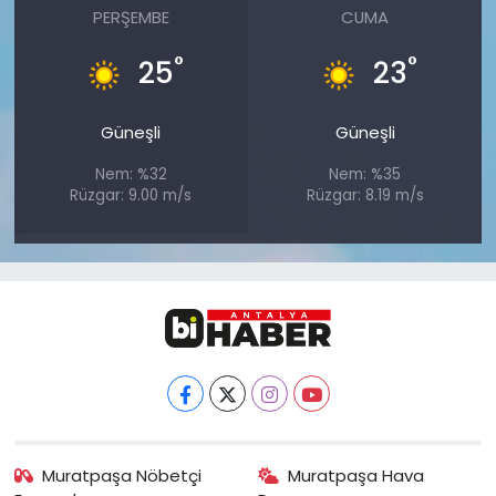
PERŞEMBE
CUMA
°
°
25
23
Güneşli
Güneşli
Nem: %32
Nem: %35
Rüzgar: 9.00 m/s
Rüzgar: 8.19 m/s
Muratpaşa Nöbetçi
Muratpaşa Hava