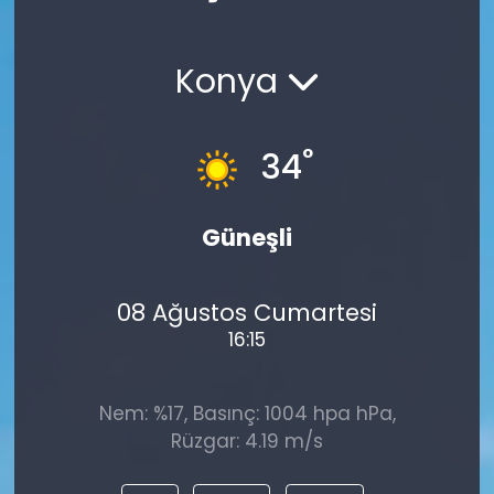
Spor
Teknoloji
Konya
Teknoloji
Yaşam
Resmi İlanlar
Künye
°
34
Gizlilik Sözleşmesi
Güneşli
İletişim
08 Ağustos Cumartesi
16:15
Nem: %17, Basınç: 1004 hpa hPa,
Rüzgar: 4.19 m/s