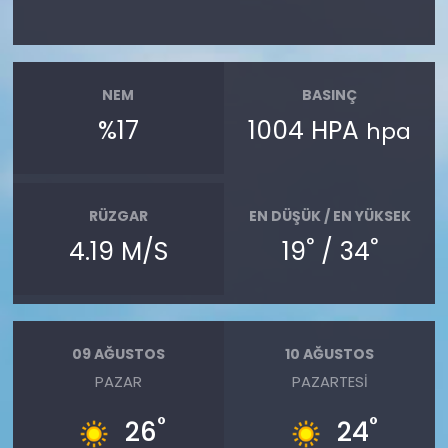
NEM
BASINÇ
%17
1004 HPA
hpa
RÜZGAR
EN DÜŞÜK / EN YÜKSEK
°
°
4.19 M/S
19
/ 34
09 AĞUSTOS
10 AĞUSTOS
PAZAR
PAZARTESI
°
°
26
24