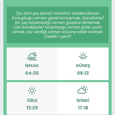
Spor
Teknoloji
(Şu dört şey kâmil) müminin ahlâkındandır:
Konuştuğu zaman güzel konuşmak, (kendisine)
Teknoloji
Yaşam
bir şey söylenildiği zaman güzelce dinlemek,
(din kardeşiyle) karşılaştığı zaman güler yüzlü
olmak, söz verdiği zaman sözüne sâdık kalmak.
Resmi İlanlar
Künye
(Hadis-i şerif)
Gizlilik Sözleşmesi
İletişim
İMSAK
GÜNEŞ
04:35
06:13
ÖĞLE
İKINDI
13:25
17:16