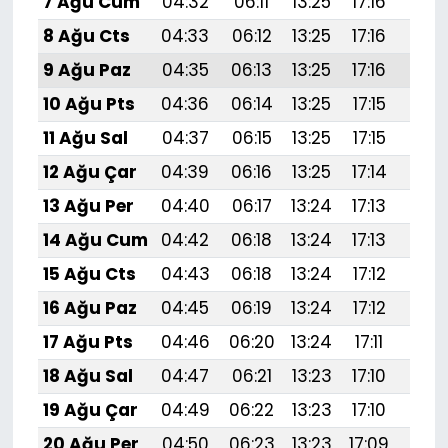
7 Ağu Cum
04:32
06:11
13:25
17:16
20:
8 Ağu Cts
04:33
06:12
13:25
17:16
20:
9 Ağu Paz
04:35
06:13
13:25
17:16
20:
10 Ağu Pts
04:36
06:14
13:25
17:15
20:
11 Ağu Sal
04:37
06:15
13:25
17:15
20:
12 Ağu Çar
04:39
06:16
13:25
17:14
20:
13 Ağu Per
04:40
06:17
13:24
17:13
20:
14 Ağu Cum
04:42
06:18
13:24
17:13
20:
15 Ağu Cts
04:43
06:18
13:24
17:12
20:
16 Ağu Paz
04:45
06:19
13:24
17:12
20:
17 Ağu Pts
04:46
06:20
13:24
17:11
20:
18 Ağu Sal
04:47
06:21
13:23
17:10
20:
19 Ağu Çar
04:49
06:22
13:23
17:10
20:
20 Ağu Per
04:50
06:23
13:23
17:09
20: