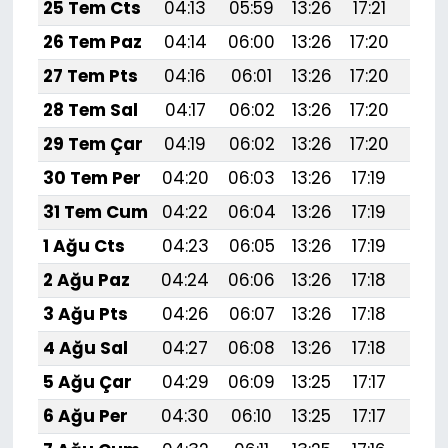
25 Tem Cts
04:13
05:59
13:26
17:21
20:
26 Tem Paz
04:14
06:00
13:26
17:20
20:
27 Tem Pts
04:16
06:01
13:26
17:20
20:
28 Tem Sal
04:17
06:02
13:26
17:20
20:
29 Tem Çar
04:19
06:02
13:26
17:20
20:
30 Tem Per
04:20
06:03
13:26
17:19
20:
31 Tem Cum
04:22
06:04
13:26
17:19
20:
1 Ağu Cts
04:23
06:05
13:26
17:19
20:
2 Ağu Paz
04:24
06:06
13:26
17:18
20:
3 Ağu Pts
04:26
06:07
13:26
17:18
20:
4 Ağu Sal
04:27
06:08
13:26
17:18
20:
5 Ağu Çar
04:29
06:09
13:25
17:17
20:
6 Ağu Per
04:30
06:10
13:25
17:17
20: