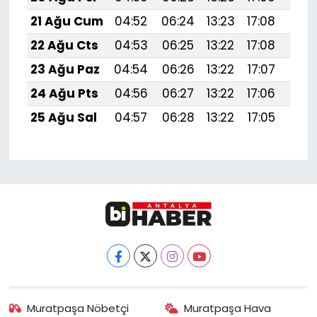
21 Ağu Cum
04:52
06:24
13:23
17:08
20:1
22 Ağu Cts
04:53
06:25
13:22
17:08
20:
23 Ağu Paz
04:54
06:26
13:22
17:07
20:
24 Ağu Pts
04:56
06:27
13:22
17:06
20:
25 Ağu Sal
04:57
06:28
13:22
17:05
20:
Muratpaşa Nöbetçi
Muratpaşa Hava