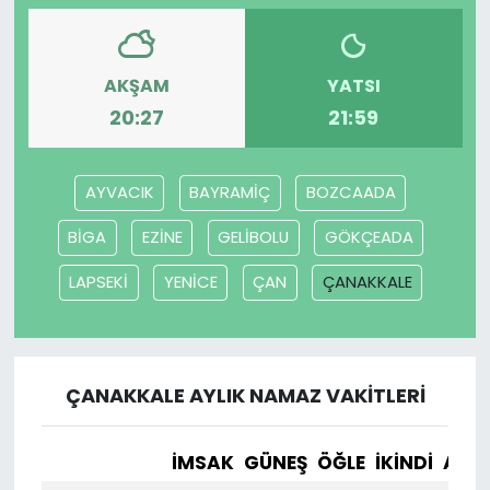
AKŞAM
YATSI
20:27
21:59
AYVACIK
BAYRAMİÇ
BOZCAADA
BİGA
EZİNE
GELİBOLU
GÖKÇEADA
LAPSEKİ
YENİCE
ÇAN
ÇANAKKALE
ÇANAKKALE AYLIK NAMAZ VAKITLERI
İMSAK
GÜNEŞ
ÖĞLE
İKINDI
AKŞ