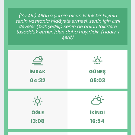
Spor
Teknoloji
(Yâ Ali!) Allâh'a yemin olsun ki tek bir kişinin
senin vasıtanla hidâyete ermesi, senin için kızıl
Teknoloji
Yaşam
develer (bahşedilip senin de onları fakirlere
tasadduk etmen)den daha hayırlıdır. (Hadis-i
şerif)
Resmi İlanlar
Künye
Gizlilik Sözleşmesi
İMSAK
GÜNEŞ
İletişim
04:32
06:03
ÖĞLE
İKINDI
13:08
16:54