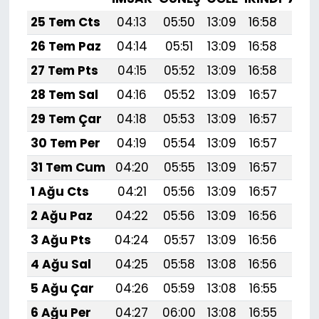
25 Tem Cts
04:13
05:50
13:09
16:58
20:
26 Tem Paz
04:14
05:51
13:09
16:58
20:
27 Tem Pts
04:15
05:52
13:09
16:58
20:
28 Tem Sal
04:16
05:52
13:09
16:57
20:
29 Tem Çar
04:18
05:53
13:09
16:57
20:
30 Tem Per
04:19
05:54
13:09
16:57
20:
31 Tem Cum
04:20
05:55
13:09
16:57
20:
1 Ağu Cts
04:21
05:56
13:09
16:57
20:
2 Ağu Paz
04:22
05:56
13:09
16:56
20:1
3 Ağu Pts
04:24
05:57
13:09
16:56
20:
4 Ağu Sal
04:25
05:58
13:08
16:56
20:
5 Ağu Çar
04:26
05:59
13:08
16:55
20:
6 Ağu Per
04:27
06:00
13:08
16:55
20: