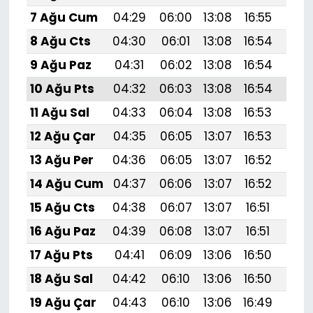
7 Ağu Cum
04:29
06:00
13:08
16:55
20:
8 Ağu Cts
04:30
06:01
13:08
16:54
20:
9 Ağu Paz
04:31
06:02
13:08
16:54
20:
10 Ağu Pts
04:32
06:03
13:08
16:54
20:
11 Ağu Sal
04:33
06:04
13:08
16:53
20:
12 Ağu Çar
04:35
06:05
13:07
16:53
20:
13 Ağu Per
04:36
06:05
13:07
16:52
19:
14 Ağu Cum
04:37
06:06
13:07
16:52
19:
15 Ağu Cts
04:38
06:07
13:07
16:51
19:
16 Ağu Paz
04:39
06:08
13:07
16:51
19:
17 Ağu Pts
04:41
06:09
13:06
16:50
19:
18 Ağu Sal
04:42
06:10
13:06
16:50
19:
19 Ağu Çar
04:43
06:10
13:06
16:49
19: