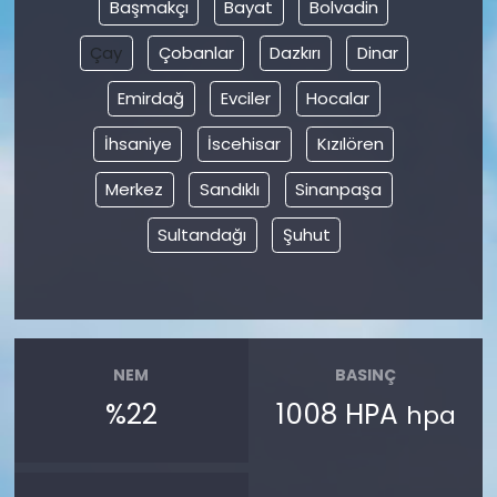
Başmakçı
Bayat
Bolvadin
Çay
Çobanlar
Dazkırı
Dinar
Emirdağ
Evciler
Hocalar
İhsaniye
İscehisar
Kızılören
Merkez
Sandıklı
Sinanpaşa
Sultandağı
Şuhut
NEM
BASINÇ
%22
1008 HPA
hpa