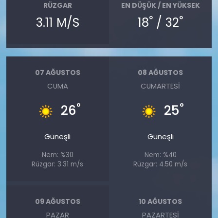
RÜZGAR
EN DÜŞÜK / EN YÜKSEK
°
°
3.11 M/S
18
/ 32
07 AĞUSTOS
08 AĞUSTOS
CUMA
CUMARTESI
°
°
26
25
Güneşli
Güneşli
Nem: %30
Nem: %40
Rüzgar: 3.31 m/s
Rüzgar: 4.50 m/s
09 AĞUSTOS
10 AĞUSTOS
PAZAR
PAZARTESI