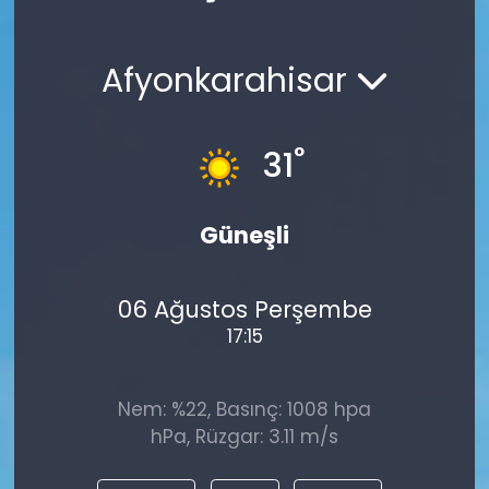
Spor
Teknoloji
Afyonkarahisar
Teknoloji
Yaşam
Resmi İlanlar
Künye
°
31
Gizlilik Sözleşmesi
Güneşli
İletişim
06 Ağustos Perşembe
17:15
Nem: %22, Basınç: 1008 hpa
hPa, Rüzgar: 3.11 m/s