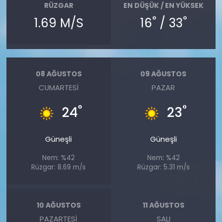
RÜZGAR
EN DÜŞÜK / EN YÜKSEK
°
°
1.69 M/S
16
/ 33
08 AĞUSTOS
09 AĞUSTOS
CUMARTESI
PAZAR
°
°
24
23
Güneşli
Güneşli
Nem: %42
Nem: %42
Rüzgar: 8.69 m/s
Rüzgar: 5.31 m/s
10 AĞUSTOS
11 AĞUSTOS
PAZARTESI
SALI