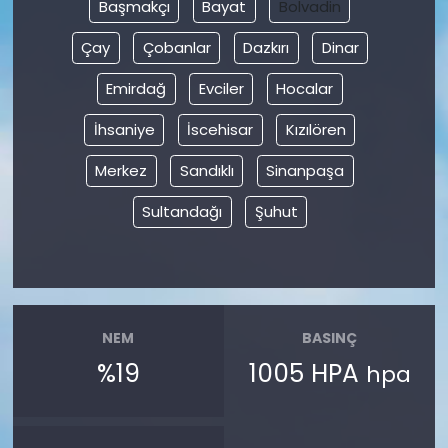
Başmakçı
Bayat
Bolvadin
Çay
Çobanlar
Dazkırı
Dinar
Emirdağ
Evciler
Hocalar
İhsaniye
İscehisar
Kızılören
Merkez
Sandıklı
Sinanpaşa
Sultandağı
Şuhut
NEM
BASINÇ
%19
1005 HPA
hpa