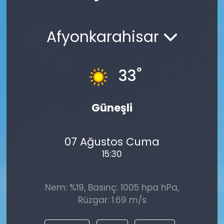
Spor
Teknoloji
Afyonkarahisar
Teknoloji
Yaşam
Resmi İlanlar
Künye
°
33
Gizlilik Sözleşmesi
Güneşli
İletişim
07 Ağustos Cuma
15:30
Nem: %19, Basınç: 1005 hpa hPa,
Rüzgar: 1.69 m/s