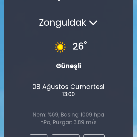
Spor
Teknoloji
Zonguldak
Teknoloji
Yaşam
Resmi İlanlar
Künye
°
26
Gizlilik Sözleşmesi
Güneşli
İletişim
08 Ağustos Cumartesi
13:00
Nem: %69, Basınç: 1009 hpa
hPa, Rüzgar: 3.89 m/s