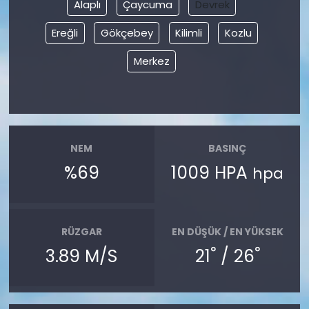
Alaplı
Çaycuma
Devrek
Ereğli
Gökçebey
Kilimli
Kozlu
Merkez
NEM
BASINÇ
%69
1009 HPA
hpa
RÜZGAR
EN DÜŞÜK / EN YÜKSEK
°
°
3.89 M/S
21
/ 26