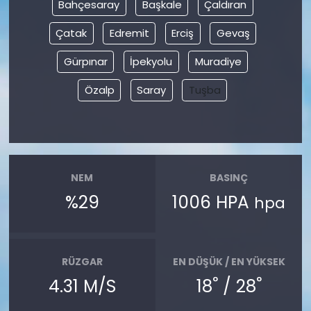
Bahçesaray
Başkale
Çaldıran
Çatak
Edremit
Erciş
Gevaş
Gürpınar
İpekyolu
Muradiye
Özalp
Saray
Tuşba
NEM
BASINÇ
%29
1006 HPA
hpa
RÜZGAR
EN DÜŞÜK / EN YÜKSEK
°
°
4.31 M/S
18
/ 28