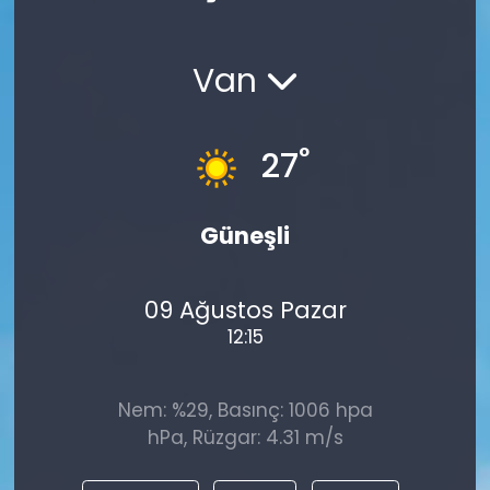
Spor
Teknoloji
Van
Teknoloji
Yaşam
Resmi İlanlar
Künye
°
27
Gizlilik Sözleşmesi
Güneşli
İletişim
09 Ağustos Pazar
12:15
Nem: %29, Basınç: 1006 hpa
hPa, Rüzgar: 4.31 m/s