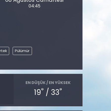
04:45
rtek
Pülümür
EN DÜŞÜK / EN YÜKSEK
°
°
19
/ 33