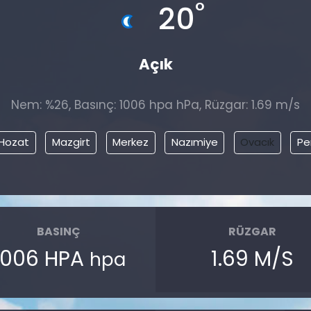
°
20
Açık
Nem: %26, Basınç: 1006 hpa hPa, Rüzgar: 1.69 m/s
Hozat
Mazgirt
Merkez
Nazımiye
Ovacık
Pe
BASINÇ
RÜZGAR
1006 HPA
1.69 M/S
hpa