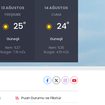
13 AĞUSTOS
14 AĞUSTOS
PERŞEMBE
CUMA
°
°
25
24
Güneşli
Güneşli
Nem: %37
Nem: %35
Rüzgar: 7.19 m/s
Rüzgar: 4.61 m/s
k
Puan Durumu ve Fikstür