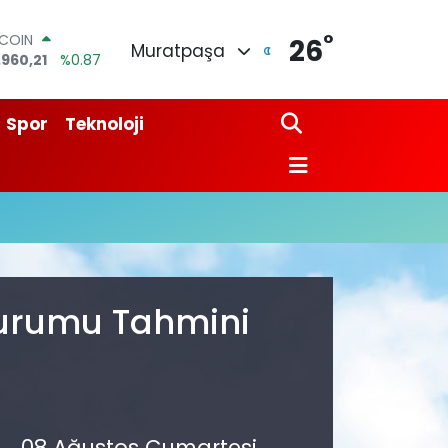
°
TCOIN
26
Muratpaşa
.960,21
%0.87
LAR
,7436
%0.18
RO
Spor
Teknoloji
,2510
%0.32
ERLİN
,4811
%0.38
AM ALTIN
60.55
%0.03
ST100
.779
%-14
Durumu Tahmini
08 Ağustos Cumartesi