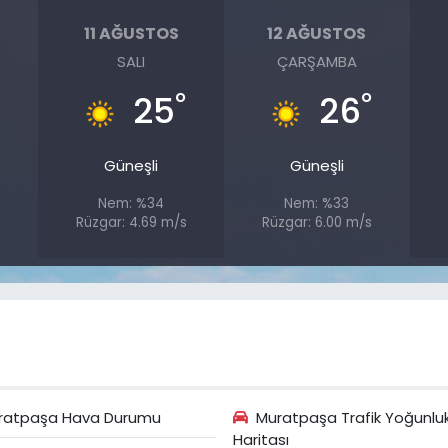
11 AĞUSTOS
12 AĞUSTOS
SALI
ÇARŞAMBA
°
°
°
25
26
Güneşli
Güneşli
Nem: %34
Nem: %33
s
Rüzgar: 4.69 m/s
Rüzgar: 6.00 m/s
ratpaşa Hava Durumu
Muratpaşa Trafik Yoğunlu
Haritası