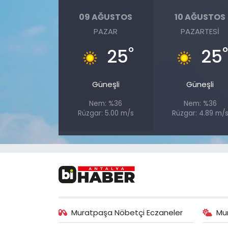
09 AĞUSTOS
10 AĞUSTOS
PAZAR
PAZARTESI
°
25
25
Güneşli
Güneşli
Nem: %36
Nem: %36
Rüzgar: 5.00 m/s
Rüzgar: 4.89 m/
Muratpaşa Nöbetçi Eczaneler
Mu