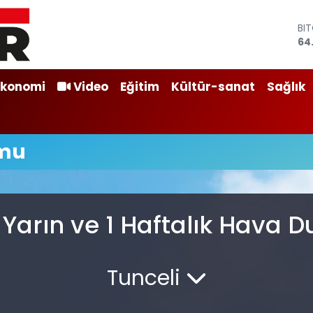
BI
64
DO
47
EU
Ekonomi
Video
Eğitim
Kültür-sanat
Sağlık
55
ST
64
GR
umu
66
Bİ
13
 Yarın ve 1 Haftalık Hava 
Tunceli