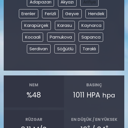
Adapazarı
Akyazı
Arifiye
Erenler
Ferizli
Geyve
Hendek
Karapürçek
Karasu
Kaynarca
Kocaali
Pamukova
Sapanca
Serdivan
Söğütlü
Taraklı
NEM
BASINÇ
%48
1011 HPA
hpa
RÜZGAR
EN DÜŞÜK / EN YÜKSEK
°
°