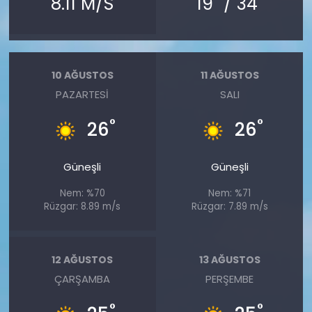
8.11 M/S
19
/ 34
10 AĞUSTOS
11 AĞUSTOS
PAZARTESI
SALI
°
°
26
26
Güneşli
Güneşli
Nem: %70
Nem: %71
Rüzgar: 8.89 m/s
Rüzgar: 7.89 m/s
12 AĞUSTOS
13 AĞUSTOS
ÇARŞAMBA
PERŞEMBE
°
°