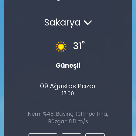
Spor
Teknoloji
Sakarya
Teknoloji
Yaşam
Resmi İlanlar
Künye
°
31
Gizlilik Sözleşmesi
Güneşli
İletişim
09 Ağustos Pazar
17:00
Nem: %48, Basınç: 1011 hpa hPa,
Rüzgar: 8.11 m/s