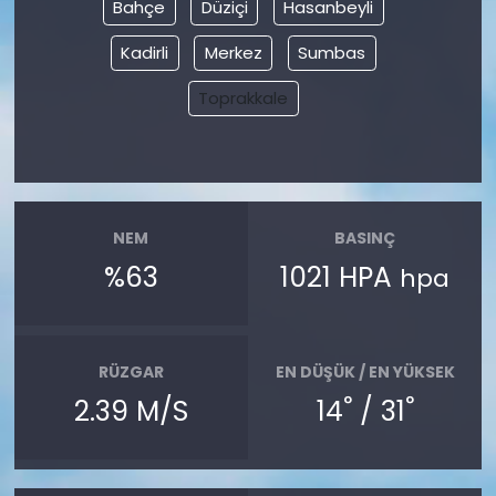
Bahçe
Düziçi
Hasanbeyli
Kadirli
Merkez
Sumbas
Toprakkale
NEM
BASINÇ
%63
1021 HPA
hpa
RÜZGAR
EN DÜŞÜK / EN YÜKSEK
°
°
2.39 M/S
14
/ 31