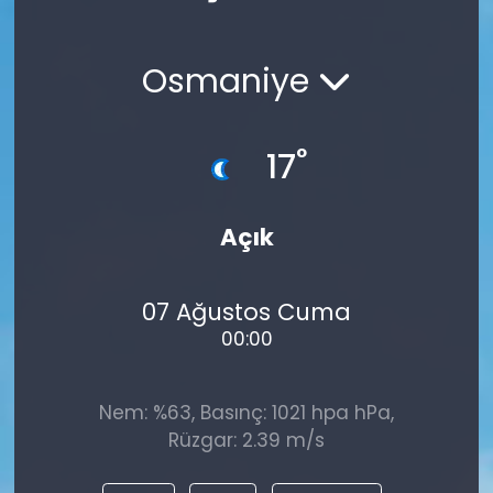
Spor
Teknoloji
Osmaniye
Teknoloji
Yaşam
Resmi İlanlar
Künye
°
17
Gizlilik Sözleşmesi
Açık
İletişim
07 Ağustos Cuma
00:00
Nem: %63, Basınç: 1021 hpa hPa,
Rüzgar: 2.39 m/s