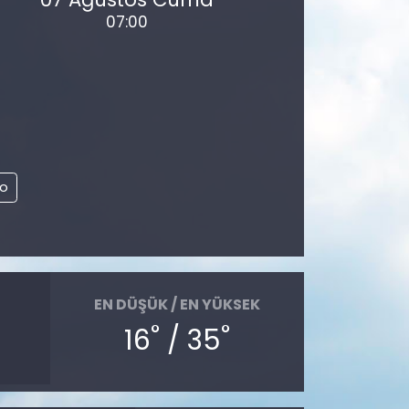
07:00
to
EN DÜŞÜK / EN YÜKSEK
°
°
16
/ 35