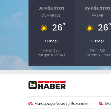
08 AĞUSTOS
09 AĞUSTOS
CUMARTESI
PAZAR
°
26
26
Güneşli
Güneşli
Nem: %23
Nem: %21
Rüzgar: 6.69 m/s
Rüzgar: 6.11 m/s
Muratpaşa Nöbetçi Eczaneler
Mu