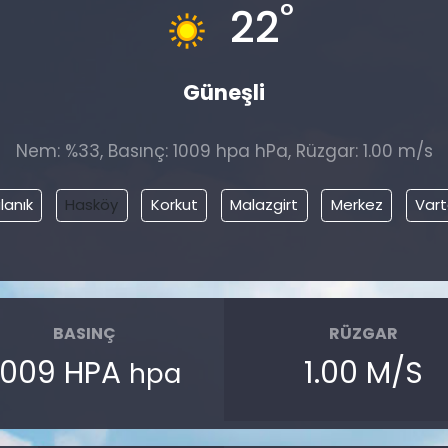
°
22
Güneşli
Nem: %33, Basınç: 1009 hpa hPa, Rüzgar: 1.00 m/s
lanık
Hasköy
Korkut
Malazgirt
Merkez
Var
BASINÇ
RÜZGAR
1009 HPA
1.00 M/S
hpa