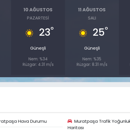
10 AĞUSTOS
11 AĞUSTOS
PAZARTESI
SALI
°
°
°
23
25
Güneşli
Güneşli
Nem: %34
Nem: %35
Rüzgar: 4.31 m/s
Rüzgar: 8.31 m/s
ratpaşa Hava Durumu
Muratpaşa Trafik Yoğunlu
Haritası