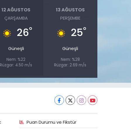
12 AĞUSTOS
13 AĞUSTOS
ÇARŞAMBA
PERŞEMBE
°
°
26
25
Güneşli
Güneşli
Nem: %22
Nem: %28
Rüzgar: 4.50 m/s
Rüzgar: 2.69 m/s
k
Puan Durumu ve Fikstür