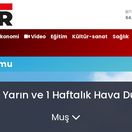
BI
64
DO
47
EU
Ekonomi
Video
Eğitim
Kültür-sanat
Sağlık
55
ST
64
GR
umu
65
Bİ
13
Yarın ve 1 Haftalık Hava
Muş