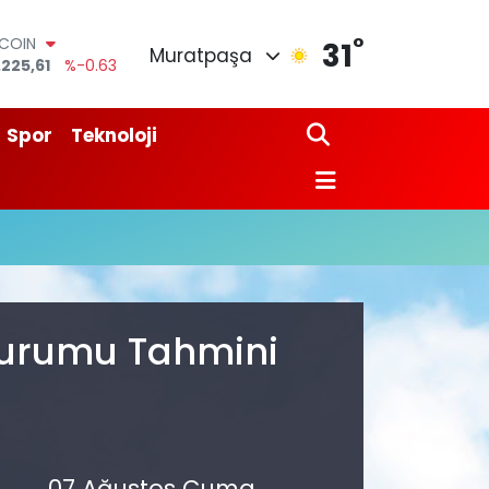
°
TCOIN
31
Muratpaşa
.225,61
%-0.63
LAR
,7143
%0.16
RO
Spor
Teknoloji
,0317
%-0.02
ERLİN
,2463
%0.07
AM ALTIN
74.81
%1.44
ST100
.799
%70
 Durumu Tahmini
07 Ağustos Cuma