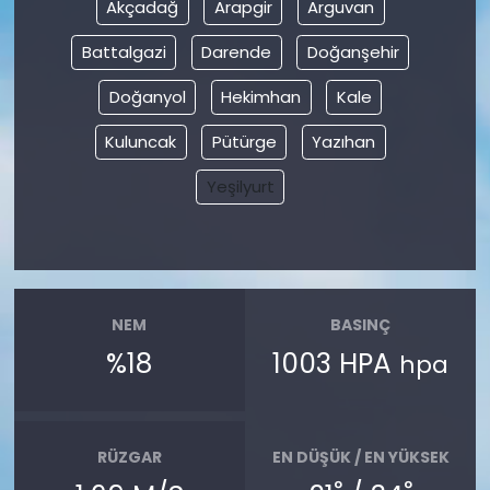
Akçadağ
Arapgir
Arguvan
Battalgazi
Darende
Doğanşehir
Doğanyol
Hekimhan
Kale
Kuluncak
Pütürge
Yazıhan
Yeşilyurt
NEM
BASINÇ
%18
1003 HPA
hpa
RÜZGAR
EN DÜŞÜK / EN YÜKSEK
°
°