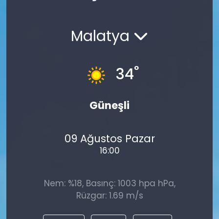
Spor
Teknoloji
Malatya
Teknoloji
Yaşam
Resmi İlanlar
Künye
°
34
Gizlilik Sözleşmesi
Güneşli
İletişim
09 Ağustos Pazar
16:00
Nem: %18, Basınç: 1003 hpa hPa,
Rüzgar: 1.69 m/s