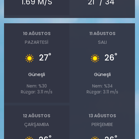
1.69 M/S
21
/ 34
10 AĞUSTOS
11 AĞUSTOS
PAZARTESI
SALI
°
°
27
26
Güneşli
Güneşli
Nem: %30
Nem: %34
Rüzgar: 3.11 m/s
Rüzgar: 3.11 m/s
12 AĞUSTOS
13 AĞUSTOS
ÇARŞAMBA
PERŞEMBE
°
°