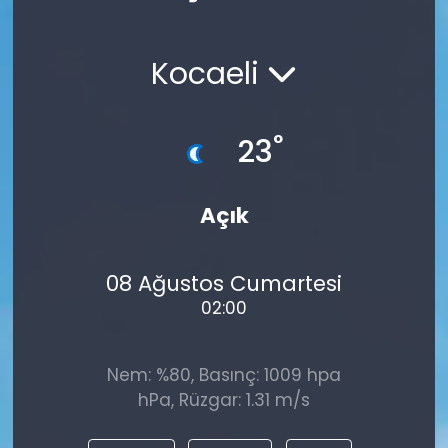
Spor
Teknoloji
Kocaeli
Teknoloji
Yaşam
Resmi İlanlar
Künye
°
23
Gizlilik Sözleşmesi
Açık
İletişim
08 Ağustos Cumartesi
02:00
Nem: %80, Basınç: 1009 hpa
hPa, Rüzgar: 1.31 m/s