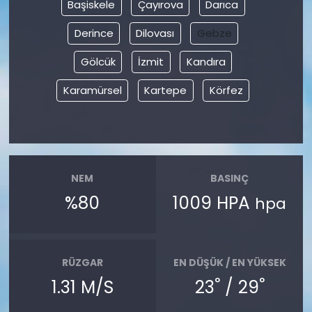
Başiskele
Çayırova
Darıca
Derince
Dilovası
Gebze
Gölcük
İzmit
Kandıra
Karamürsel
Kartepe
Körfez
NEM
BASINÇ
%80
1009 HPA
hpa
RÜZGAR
EN DÜŞÜK / EN YÜKSEK
°
°
1.31 M/S
23
/ 29