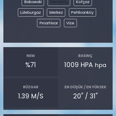
Babaeski
Demirköy
Kofçaz
Lüleburgaz
Merkez
Pehlivanköy
Pınarhisar
Vize
NEM
BASINÇ
%71
1009 HPA
hpa
RÜZGAR
EN DÜŞÜK / EN YÜKSEK
°
°
1.39 M/S
20
/ 31