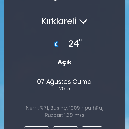
Spor
Teknoloji
Kırklareli
Teknoloji
Yaşam
Resmi İlanlar
Künye
°
24
Gizlilik Sözleşmesi
Açık
İletişim
07 Ağustos Cuma
20:15
Nem: %71, Basınç: 1009 hpa hPa,
Rüzgar: 1.39 m/s