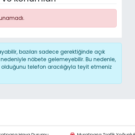
lunamadı.
bilir, bazıları sadece gerektiğinde açık
 nedeniyle nöbete gelemeyebilir. Bu nedenle,
lduğunu telefon aracılığıyla teyit etmeniz
ratpaşa Hava Durumu
Muratpaşa Trafik Yoğunlu