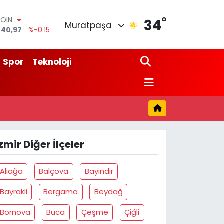
°
COIN
34
Muratpaşa
840,97
%-0.15
AR
7436
%0.18
RO
Spor
Teknoloji
2510
%0.32
RLİN
811
%0.38
M ALTIN
0.55
%0
T100
779
%-14
zmir Diğer İlçeler
Aliağa
Balçova
Bayindir
Bayrakli
Bergama
Beydağ
Bornova
Buca
Çeşme
Çiğli