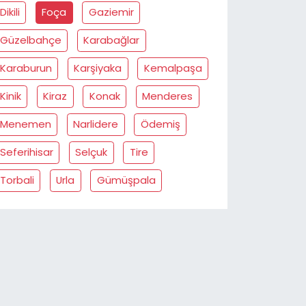
Dikili
Foça
Gaziemir
Güzelbahçe
Karabağlar
Karaburun
Karşiyaka
Kemalpaşa
Kinik
Kiraz
Konak
Menderes
Menemen
Narlidere
Ödemiş
Seferihisar
Selçuk
Tire
Torbali
Urla
Gümüşpala