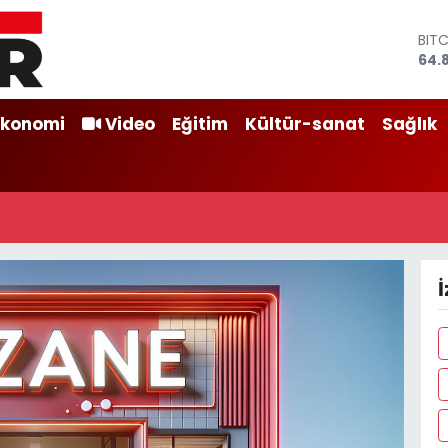
BIT
64.
DOL
47,
EU
Ekonomi
Video
Eğitim
Kültür-sanat
Sağlık
55,
STE
64,4
GRA
666
BİS
13.
İ