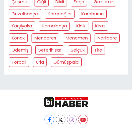
Çeşme
Çiğli
Dikili
Foça
Gaziemir
Güzelbahçe
Karabağlar
Karaburun
Karşiyaka
Kemalpaşa
Kinik
Kiraz
Konak
Menderes
Menemen
Narlidere
Ödemiş
Seferihisar
Selçuk
Tire
Torbali
Urla
Gümüşpala