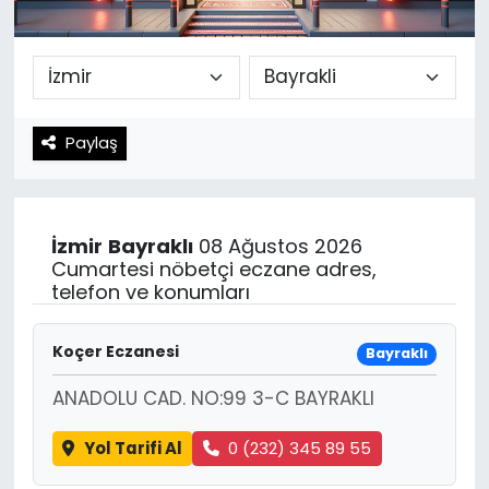
Spor
Teknoloji
Teknoloji
Yaşam
Paylaş
Resmi İlanlar
Künye
Gizlilik Sözleşmesi
İzmir
Bayraklı
08 Ağustos 2026
İletişim
Cumartesi nöbetçi eczane adres,
telefon ve konumları
Koçer Eczanesi
Bayraklı
ANADOLU CAD. NO:99 3-C BAYRAKLI
Yol Tarifi Al
0 (232) 345 89 55