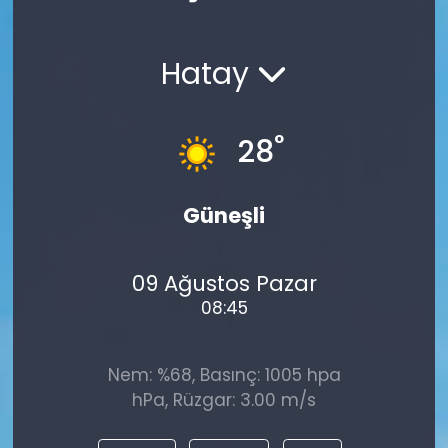
Spor
Teknoloji
Hatay
Teknoloji
Yaşam
Resmi İlanlar
Künye
°
28
Gizlilik Sözleşmesi
Güneşli
İletişim
09 Ağustos Pazar
08:45
Nem: %68, Basınç: 1005 hpa
hPa, Rüzgar: 3.00 m/s