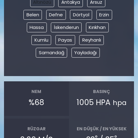
Altınözü
Antakya
Arsuz
Belen
Defne
Dörtyol
Erzin
Hassa
İskenderun
Kırıkhan
Kumlu
Payas
Reyhanlı
Samandağ
Yayladağı
NEM
BASINÇ
%68
1005 HPA
hpa
RÜZGAR
EN DÜŞÜK / EN YÜKSEK
°
°