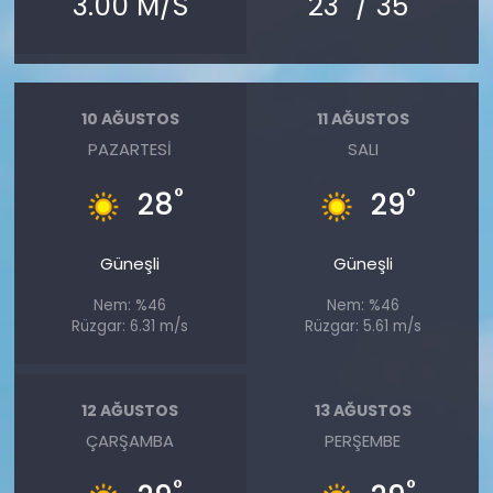
3.00 M/S
23
/ 35
10 AĞUSTOS
11 AĞUSTOS
PAZARTESI
SALI
°
°
28
29
Güneşli
Güneşli
Nem: %46
Nem: %46
Rüzgar: 6.31 m/s
Rüzgar: 5.61 m/s
12 AĞUSTOS
13 AĞUSTOS
ÇARŞAMBA
PERŞEMBE
°
°