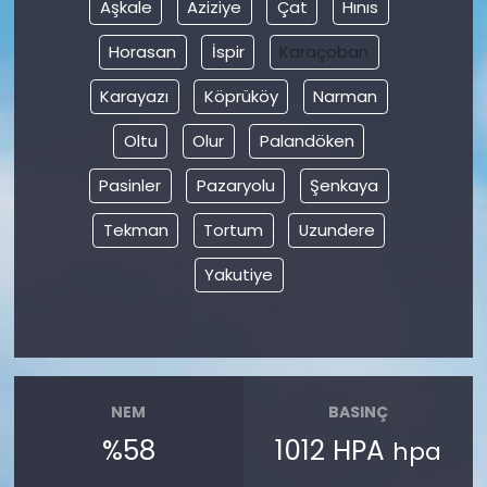
Aşkale
Aziziye
Çat
Hınıs
Horasan
İspir
Karaçoban
Karayazı
Köprüköy
Narman
Oltu
Olur
Palandöken
Pasinler
Pazaryolu
Şenkaya
Tekman
Tortum
Uzundere
Yakutiye
NEM
BASINÇ
%58
1012 HPA
hpa