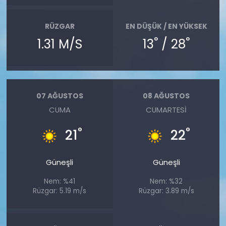
RÜZGAR
EN DÜŞÜK / EN YÜKSEK
°
°
1.31 M/S
13
/ 28
07 AĞUSTOS
08 AĞUSTOS
CUMA
CUMARTESI
°
°
21
22
Güneşli
Güneşli
Nem: %41
Nem: %32
Rüzgar: 5.19 m/s
Rüzgar: 3.89 m/s