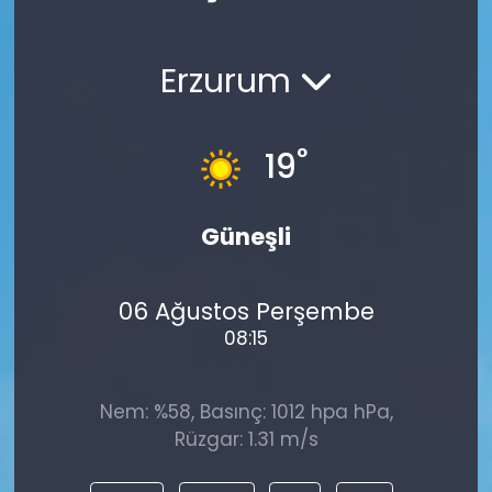
Spor
Teknoloji
Erzurum
Teknoloji
Yaşam
Resmi İlanlar
Künye
°
19
Gizlilik Sözleşmesi
Güneşli
İletişim
06 Ağustos Perşembe
08:15
Nem: %58, Basınç: 1012 hpa hPa,
Rüzgar: 1.31 m/s