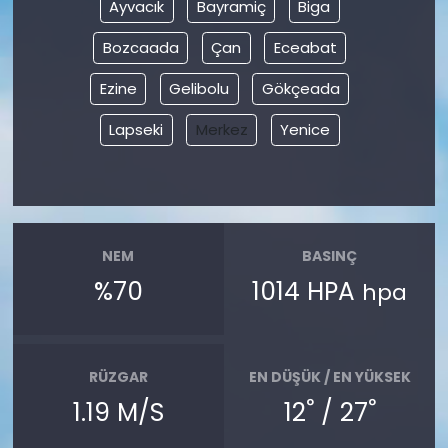
Ayvacık
Bayramiç
Biga
Bozcaada
Çan
Eceabat
Ezine
Gelibolu
Gökçeada
Lapseki
Merkez
Yenice
NEM
BASINÇ
%70
1014 HPA
hpa
RÜZGAR
EN DÜŞÜK / EN YÜKSEK
°
°
1.19 M/S
12
/ 27