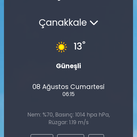
Spor
Teknoloji
Çanakkale
Teknoloji
Yaşam
Resmi İlanlar
Künye
°
13
Gizlilik Sözleşmesi
Güneşli
İletişim
08 Ağustos Cumartesi
06:15
Nem: %70, Basınç: 1014 hpa hPa,
Rüzgar: 1.19 m/s