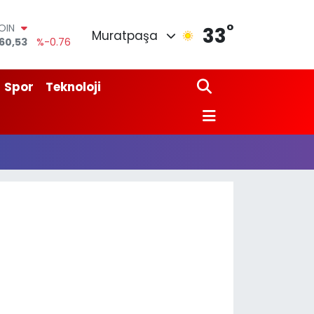
°
OIN
33
Muratpaşa
60,53
%-0.76
AR
7069
%0.17
O
Spor
Teknoloji
265
%0.01
LİN
897
%0.02
 ALTIN
.49
%2.12
100
87
%64