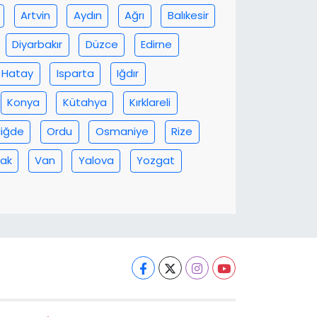
Artvin
Aydın
Ağrı
Balıkesir
Diyarbakır
Düzce
Edirne
Hatay
Isparta
Iğdır
Konya
Kütahya
Kırklareli
iğde
Ordu
Osmaniye
Rize
ak
Van
Yalova
Yozgat