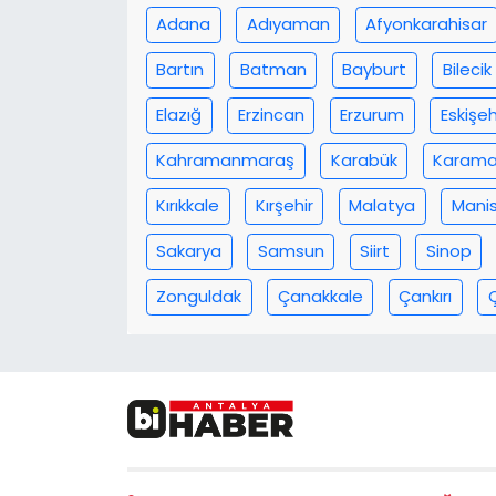
Adana
Adıyaman
Afyonkarahisar
Bartın
Batman
Bayburt
Bilecik
Elazığ
Erzincan
Erzurum
Eskişeh
Kahramanmaraş
Karabük
Karam
Kırıkkale
Kırşehir
Malatya
Mani
Sakarya
Samsun
Siirt
Sinop
Zonguldak
Çanakkale
Çankırı