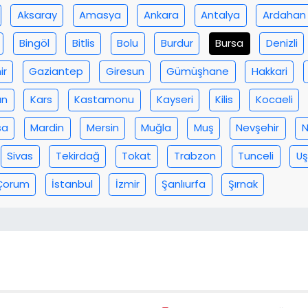
Aksaray
Amasya
Ankara
Antalya
Ardahan
Bingöl
Bitlis
Bolu
Burdur
Bursa
Denizli
ir
Gaziantep
Giresun
Gümüşhane
Hakkari
an
Kars
Kastamonu
Kayseri
Kilis
Kocaeli
sa
Mardin
Mersin
Muğla
Muş
Nevşehir
N
Sivas
Tekirdağ
Tokat
Trabzon
Tunceli
Uş
Çorum
İstanbul
İzmir
Şanlıurfa
Şırnak