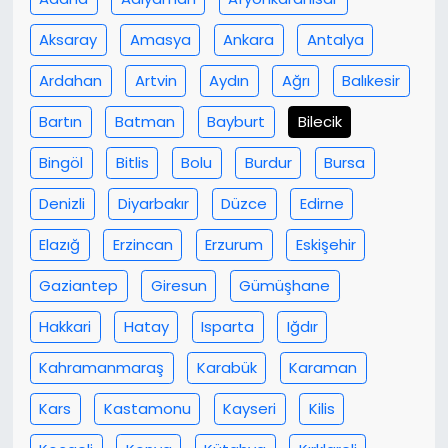
Aksaray
Amasya
Ankara
Antalya
Ardahan
Artvin
Aydın
Ağrı
Balıkesir
Bartın
Batman
Bayburt
Bilecik
Bingöl
Bitlis
Bolu
Burdur
Bursa
Denizli
Diyarbakır
Düzce
Edirne
Elazığ
Erzincan
Erzurum
Eskişehir
Gaziantep
Giresun
Gümüşhane
Hakkari
Hatay
Isparta
Iğdır
Kahramanmaraş
Karabük
Karaman
Kars
Kastamonu
Kayseri
Kilis