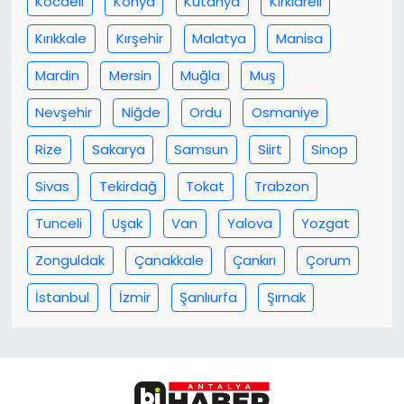
Kocaeli
Konya
Kütahya
Kırklareli
Kırıkkale
Kırşehir
Malatya
Manisa
Mardin
Mersin
Muğla
Muş
Nevşehir
Niğde
Ordu
Osmaniye
Rize
Sakarya
Samsun
Siirt
Sinop
Sivas
Tekirdağ
Tokat
Trabzon
Tunceli
Uşak
Van
Yalova
Yozgat
Zonguldak
Çanakkale
Çankırı
Çorum
İstanbul
İzmir
Şanlıurfa
Şırnak