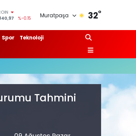
°
COIN
32
Muratpaşa
840,97
%-0.15
LAR
7436
%0.18
RO
Spor
Teknoloji
2510
%0.32
RLİN
4811
%0.38
M ALTIN
0.55
%0
T100
779
%-14
 Durumu Tahmini
09 Ağustos Pazar