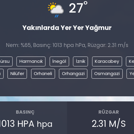
°
27
Yakınlarda Yer Yer Yağmur
Nem: %65, Basınç: 1013 hpa hPa, Rüzgar: 2.31 m/s
ürsu
Harmancık
İnegöl
İznik
Karacabey
Ke
a
Nilüfer
Orhaneli
Orhangazi
Osmangazi
Ye
BASINÇ
RÜZGAR
1013 HPA
2.31 M/S
hpa