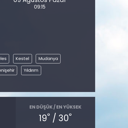
09:15
les
Kestel
Mudanya
nişehir
Yıldırım
EN DÜŞÜK / EN YÜKSEK
°
°
19
/ 30