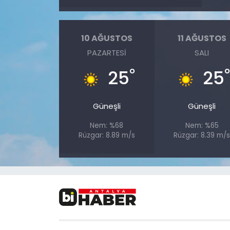
10 AĞUSTOS
11 AĞUSTOS
PAZARTESI
SALI
°
25
25
Güneşli
Güneşli
Nem: %68
Nem: %65
Rüzgar: 8.89 m/s
Rüzgar: 8.39 m/