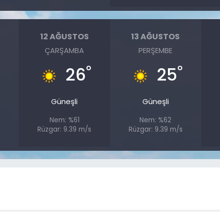
12 AĞUSTOS
13 AĞUSTOS
ÇARŞAMBA
PERŞEMBE
°
°
°
26
25
Güneşli
Güneşli
Nem: %61
Nem: %62
s
Rüzgar: 9.39 m/s
Rüzgar: 9.39 m/s