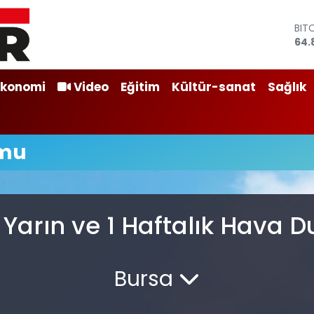
BIT
64.
DO
47,
EU
Ekonomi
Video
Eğitim
Kültür-sanat
Sağlık
55,
STE
64,
GRA
umu
666
BİS
13.
Yarın ve 1 Haftalık Hava
Bursa