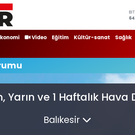
BI
64
DO
47
E
Ekonomi
Video
Eğitim
Kültür-sanat
Sağlık
55
ST
64
GR
rumu
66
Bİ
13
 Yarın ve 1 Haftalık Hava
Balıkesir