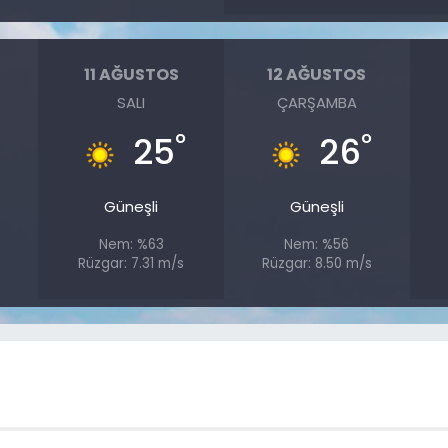
11 AĞUSTOS
12 AĞUSTOS
SALI
ÇARŞAMBA
°
°
25
26
Güneşli
Güneşli
Nem: %63
Nem: %56
Rüzgar: 7.31 m/s
Rüzgar: 8.50 m/s