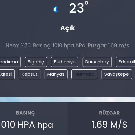
°
23
Açık
Nem: %70, Basınç: 1010 hpa hPa, Rüzgar: 1.69 m/s
andırma
Bigadiç
Burhaniye
Dursunbey
Edremi
Karesi
Kepsut
Manyas
Marmara
Savaştepe
BASINÇ
RÜZGAR
1010 HPA
1.69 M/S
hpa