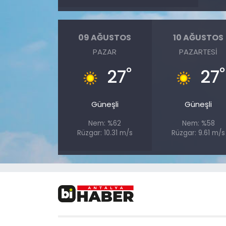
09 AĞUSTOS
10 AĞUSTOS
PAZAR
PAZARTESI
°
°
27
27
Güneşli
Güneşli
Nem: %62
Nem: %58
Rüzgar: 10.31 m/s
Rüzgar: 9.61 m/s