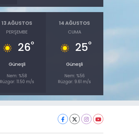
13 AĞUSTOS
14 AĞUSTOS
PERŞEMBE
CUMA
°
°
26
25
Güneşli
Güneşli
Nem: %58
Nem: %56
Rüzgar: 11.50 m/s
Rüzgar: 9.61 m/s