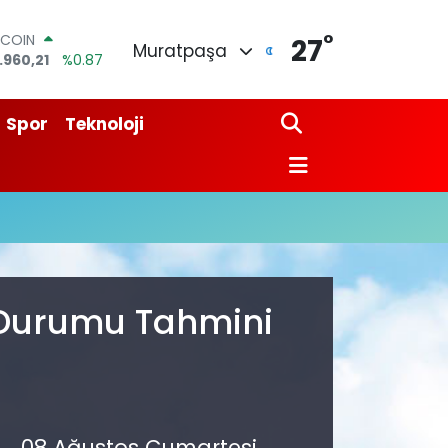
°
TCOIN
27
Muratpaşa
.960,21
%0.87
LAR
,7436
%0.18
URO
Spor
Teknoloji
,2510
%0.32
ERLİN
,4811
%0.38
AM ALTIN
48.99
%2.59
ST100
.779
%-14
 Durumu Tahmini
08 Ağustos Cumartesi