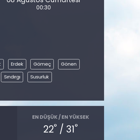
00:30
t
Erdek
Gömeç
Gönen
Sındırgı
Susurluk
EN DÜŞÜK / EN YÜKSEK
°
°
22
/ 31