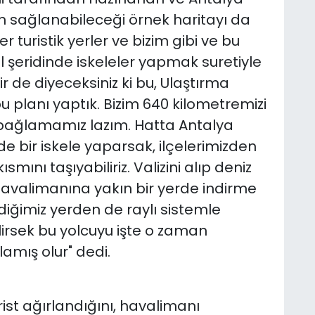
ın sağlanabileceği örnek haritayı da
r turistik yerler ve bizim gibi ve bu
il şeridinde iskeleler yapmak suretiyle
r de diyeceksiniz ki bu, Ulaştırma
bu planı yaptık. Bizim 640 kilometremizi
 bağlamamız lazım. Hatta Antalya
e bir iskele yaparsak, ilçelerimizden
smını taşıyabiliriz. Valizini alıp deniz
havalimanına yakın bir yerde indirme
diğimiz yerden de raylı sistemle
lirsek bu yolcuyu işte o zaman
amış olur" dedi.
ist ağırlandığını, havalimanı