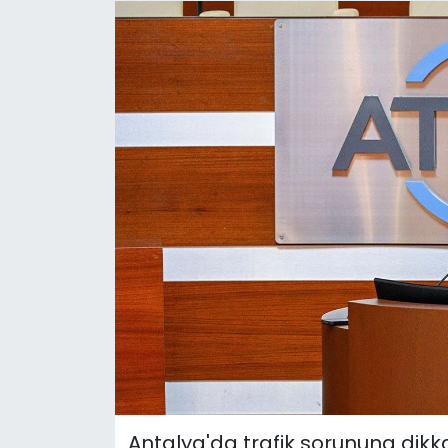
Spor
Teknoloji
Teknoloji
Yaşam
Resmi İlanlar
Künye
Gizlilik Sözleşmesi
İletişim
Antalya'da trafik sorununa dikk