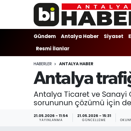
Gündem
Gündem
Muratpaşa Nöbetçi Eczaneler
Gündem
Antalya Haber
Siyaset
Antalya Haber
Antalya Haber
Muratpaşa Hava Durumu
Resmi İlanlar
Siyaset
Siyaset
Muratpaşa Trafik Yoğunluk Haritası
HABERLER
ANTALYA HABER
Ekonomi
Eğitim
Süper Lig Puan Durumu ve Fikstür
Antalya tra
Video
Ekonomi
Tüm Manşetler
Antalya Ticaret ve Sanayi
Eğitim
Kültür-sanat
Son Dakika Haberleri
sorununun çözümü için deni
Kültür-sanat
Sağlık
Haber Arşivi
21.05.2026 - 11:54
21.05.2026 - 15:31
YAYINLANMA
GÜNCELLEME
OKUN
Sağlık
Spor