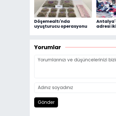
Döşemealtı'nda
Antalya
uyuşturucu operasyonu
adresi ik
Yorumlar
Gönder