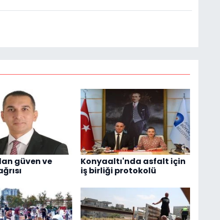
dan güven ve
Konyaaltı'nda asfalt için
ağrısı
iş birliği protokolü