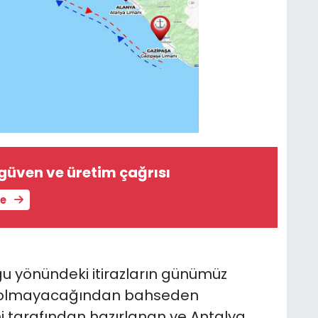
üven ve üretim çağrısı
le
ğu yönündeki itirazların günümüz
un olmayacağından bahseden
i tarafından hazırlanan ve Antalya