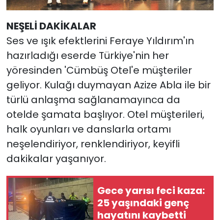
NEŞELİ DAKİKALAR
Ses ve ışık efektlerini Feraye Yıldırım'ın
hazırladığı eserde Türkiye'nin her
yöresinden 'Cümbüş Otel'e müşteriler
geliyor. Kulağı duymayan Azize Abla ile bir
türlü anlaşma sağlanamayınca da
otelde şamata başlıyor. Otel müşterileri,
halk oyunları ve danslarla ortamı
neşelendiriyor, renklendiriyor, keyifli
dakikalar yaşanıyor.
Gece yarısı feci kaza:
25 yaşındaki genç
hayatını kaybetti