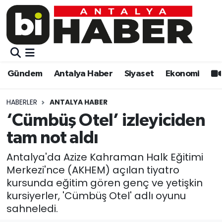
Gündem
Gündem
Muratpaşa Nöbetçi Eczaneler
Antalya Haber
Antalya Haber
Muratpaşa Hava Durumu
Gündem
Antalya Haber
Siyaset
Ekonomi
Siyaset
Siyaset
Muratpaşa Trafik Yoğunluk Haritası
HABERLER
ANTALYA HABER
Ekonomi
Eğitim
Süper Lig Puan Durumu ve Fikstür
‘Cümbüş Otel’ izleyiciden
tam not aldı
Video
Ekonomi
Tüm Manşetler
Antalya'da Azize Kahraman Halk Eğitimi
Eğitim
Kültür-sanat
Son Dakika Haberleri
Merkezi'nce (AKHEM) açılan tiyatro
kursunda eğitim gören genç ve yetişkin
Kültür-sanat
Sağlık
Haber Arşivi
kursiyerler, 'Cümbüş Otel' adlı oyunu
sahneledi.
Sağlık
Spor