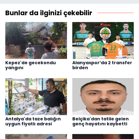
Bunlar da ilginizi çekebilir
Kepez'de gecekondu
Alanyaspor’da 2 transfer
yangını
birden
Antalya'da taze balığın
Belçika'dan tatile gelen
uygun fiyatlı adresi
genç hayatını kaybetti