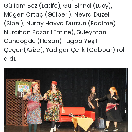
Gülfem Boz (Latife), Gül Birinci (Lucy),
Mügen Ortaç (Gülperi), Nevra Düzel
(Sibel), Nuray Havva Dursun (Fadime)
Nurcihan Pazar (Emine), Süleyman
Gündoğdu (Hasan) Tuğba Yeşil
Çeçen(Azize), Yadigar Çelik (Cabbar) rol
aldı.