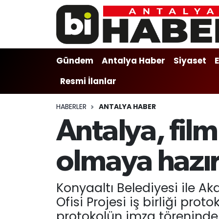
Gündem
Gündem
Muratpaşa Nöbetçi Eczaneler
Gündem
Antalya Haber
Siyaset
Antalya Haber
Antalya Haber
Muratpaşa Hava Durumu
Resmi İlanlar
Siyaset
Siyaset
Muratpaşa Trafik Yoğunluk Haritası
HABERLER
ANTALYA HABER
Ekonomi
Eğitim
Süper Lig Puan Durumu ve Fikstür
Antalya, film
Video
Ekonomi
Tüm Manşetler
olmaya hazır
Eğitim
Kültür-sanat
Son Dakika Haberleri
Konyaaltı Belediyesi ile A
Kültür-sanat
Sağlık
Haber Arşivi
Ofisi Projesi iş birliği prot
Sağlık
Spor
protokolün imza töreninde