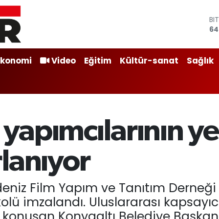
BI
64
DO
47
E
55
ST
Ekonomi
Video
Eğitim
Kültür-sanat
Sağlık
64
GR
65
Bİ
13
 yapımcılarının ye
lanıyor
kdeniz Film Yapım ve Tanıtım Derneği
okolü imzalandı. Uluslararası kapsayıcı
 konuşan Konyaaltı Belediye Başkan