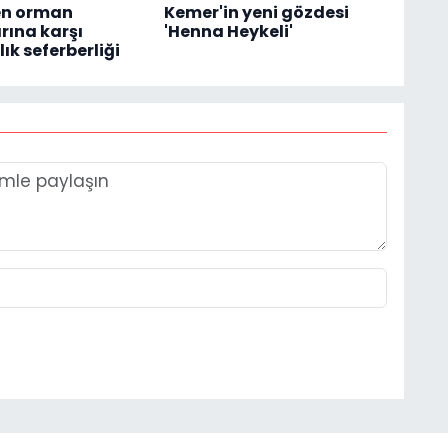
en orman
Kemer'in yeni gözdesi
rına karşı
'Henna Heykeli'
ık seferberliği