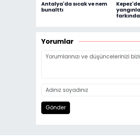
Antalya'da sıcak ve nem
Kepez'd
bunalttı
yangınla
farkındal
Yorumlar
Gönder