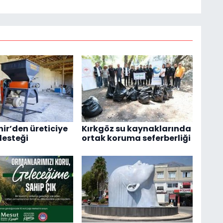
ir’den üreticiye
Kırkgöz su kaynaklarında
esteği
ortak koruma seferberliği