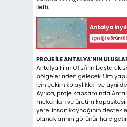
iletti.
Antalya kıyı
İçeriği Görüntü
PROJE İLE ANTALYA'NIN ULUSLA
Antalya Film Ofisi'nin başta ulu
bölgelerinden gelecek film yapı
için çekim kolaylıkları ve ayni 
Ayrıca, proje kapsamında Antaly
mekânları ve üretim kapasitesini
yerel insan kaynağının destekl
olanaklarının görünür hale getir