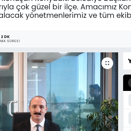
rıyla çok güzel bir ilçe. Amacımız Ko
 alacak yönetmenlerimiz ve tüm ekib
2 DK
MA SÜRESI