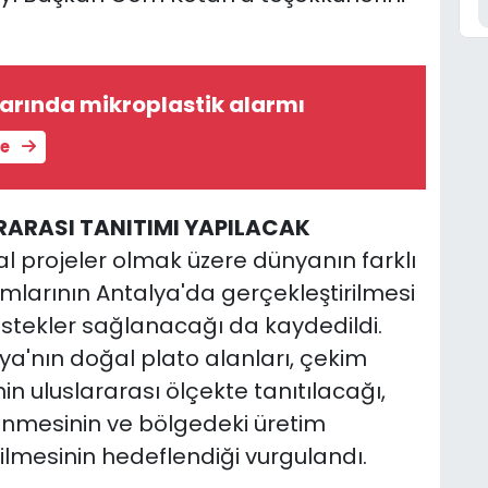
larında mikroplastik alarmı
le
RARASI TANITIMI YAPILACAK
sal projeler olmak üzere dünyanın farklı
mlarının Antalya'da gerçekleştirilmesi
destekler sağlanacağı da kaydedildi.
a'nın doğal plato alanları, çekim
n uluslararası ölçekte tanıtılacağı,
enmesinin ve bölgedeki üretim
ilmesinin hedeflendiği vurgulandı.