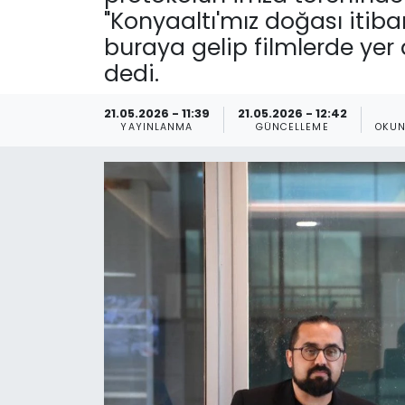
"Konyaaltı'mız doğası itiba
Spor
Teknoloji
buraya gelip filmlerde yer
dedi.
Teknoloji
Yaşam
21.05.2026 - 11:39
21.05.2026 - 12:42
Resmi İlanlar
Künye
YAYINLANMA
GÜNCELLEME
OKUN
Gizlilik Sözleşmesi
İletişim