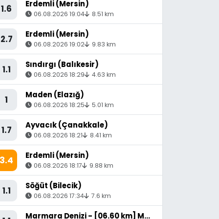
Erdemli (Mersin)
1.6
06.08.2026 19:04
8.51 km
Erdemli (Mersin)
2.7
06.08.2026 19:02
9.83 km
Sındırgı (Balıkesir)
1.1
06.08.2026 18:29
4.63 km
Maden (Elazığ)
1
06.08.2026 18:25
5.01 km
Ayvacık (Çanakkale)
1.7
06.08.2026 18:21
8.41 km
Erdemli (Mersin)
3.4
06.08.2026 18:17
9.88 km
Söğüt (Bilecik)
1.1
06.08.2026 17:34
7.6 km
Marmara Denizi - [06.60 km] Marmara (Balıkesir)